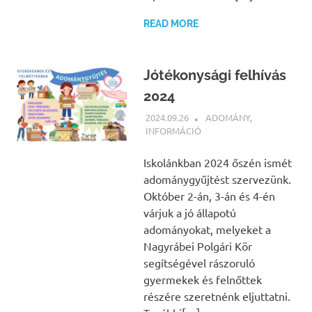
READ MORE
Jótékonysági felhívás
2024
2024.09.26
BÁRTFAI JUDIT
ADOMÁNY
,
INFORMÁCIÓ
Iskolánkban 2024 őszén ismét
adománygyűjtést szervezünk.
Október 2-án, 3-án és 4-én
várjuk a jó állapotú
adományokat, melyeket a
Nagyrábei Polgári Kör
segítségével rászoruló
gyermekek és felnőttek
részére szeretnénk eljuttatni.