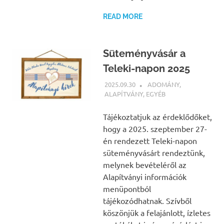
READ MORE
Süteményvásár a
Teleki-napon 2025
2025.09.30
BÁRTFAI JUDIT
ADOMÁNY
,
ALAPÍTVÁNY
,
EGYÉB
Tájékoztatjuk az érdeklődőket,
hogy a 2025. szeptember 27-
én rendezett Teleki-napon
süteményvásárt rendeztünk,
melynek bevételéről az
Alapítványi információk
menüpontból
tájékozódhatnak. Szívből
köszönjük a felajánlott, ízletes