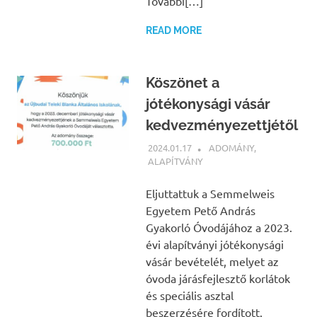
További[…]
READ MORE
Köszönet a
jótékonysági vásár
kedvezményezettjétől
2024.01.17
BÁRTFAI JUDIT
ADOMÁNY
,
ALAPÍTVÁNY
Eljuttattuk a Semmelweis
Egyetem Pető András
Gyakorló Óvodájához a 2023.
évi alapítványi jótékonysági
vásár bevételét, melyet az
óvoda járásfejlesztő korlátok
és speciális asztal
beszerzésére fordított.