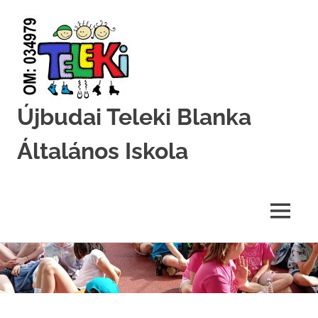
Újbudai Teleki Blanka
Általános Iskola
Teleki-
Blanka-
Grundschule
MENU
Skip
to
content