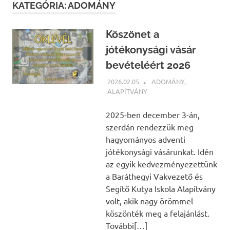
KATEGÓRIA:
ADOMÁNY
Köszönet a
jótékonysági vásár
bevételéért 2026
2026.02.05
BÁRTFAI JUDIT
ADOMÁNY
,
ALAPÍTVÁNY
2025-ben december 3-án,
szerdán rendezzük meg
hagyományos adventi
jótékonysági vásárunkat. Idén
az egyik kedvezményezettünk
a Baráthegyi Vakvezető és
Segítő Kutya Iskola Alapítvány
volt, akik nagy örömmel
köszönték meg a felajánlást.
További[…]