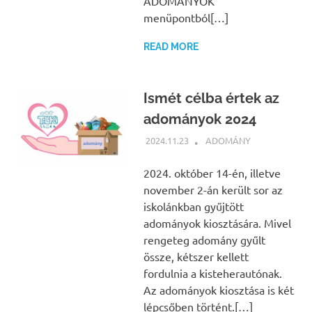
ADOMÁNYOK
menüpontból[…]
READ MORE
Ismét célba értek az
adományok 2024
2024.11.23
BÁRTFAI JUDIT
ADOMÁNY
2024. október 14-én, illetve
november 2-án került sor az
iskolánkban gyűjtött
adományok kiosztására. Mivel
rengeteg adomány gyűlt
össze, kétszer kellett
fordulnia a kisteherautónak.
Az adományok kiosztása is két
lépcsőben történt.[…]