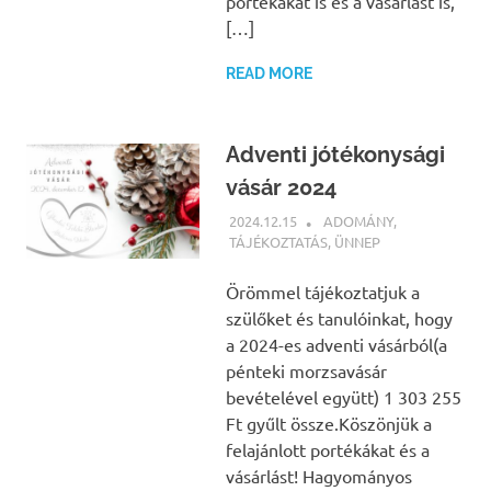
portékákat is és a vásárlást is,
[…]
READ MORE
Adventi jótékonysági
vásár 2024
2024.12.15
BÁRTFAI JUDIT
ADOMÁNY
,
TÁJÉKOZTATÁS
,
ÜNNEP
Örömmel tájékoztatjuk a
szülőket és tanulóinkat, hogy
a 2024-es adventi vásárból(a
pénteki morzsavásár
bevételével együtt) 1 303 255
Ft gyűlt össze.Köszönjük a
felajánlott portékákat és a
vásárlást! Hagyományos