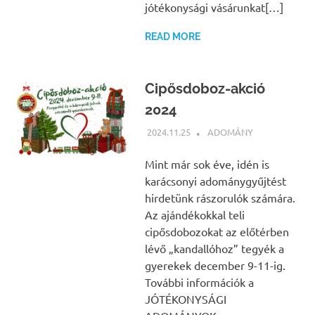
jótékonysági vásárunkat[…]
READ MORE
Cipősdoboz-akció
2024
2024.11.25
BÁRTFAI JUDIT
ADOMÁNY
Mint már sok éve, idén is
karácsonyi adománygyűjtést
hirdetünk rászorulók számára.
Az ajándékokkal teli
cipősdobozokat az előtérben
lévő „kandallóhoz” tegyék a
gyerekek december 9-11-ig.
További információk a
JÓTÉKONYSÁGI