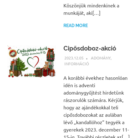
Köszönjük mindenkinek a
munkáját, aki[…]
READ MORE
Cipősdoboz-akció
2023.12.05
BÁRTFAI JUDIT
ADOMÁNY
,
INFORMÁCIÓ
A korábbi évekhez hasonlóan
idén is adventi
adománygyűjtést hirdetünk
rászorulók számára. Kérjük,
hogy az ajándékokkal teli
cipősdobozokat az aulában
lévő „kandallóhoz” tegyék a
gyerekek 2023. december 11-
15-ig. További részletek az[…]