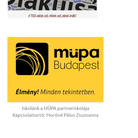
Iskolánk a MÜPA partneriskolája
Kapcsolattartó: Moróné Pálos Zsuzsanna