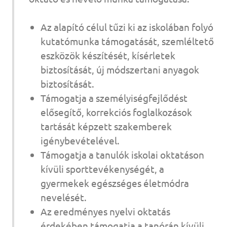
Az alapító célul tűzi ki az iskolában folyó
kutatómunka támogatását, szemléltető
eszközök készítését, kísérletek
biztosítását, új módszertani anyagok
biztosítását.
Támogatja a személyiségfejlődést
elősegítő, korrekciós foglalkozások
tartását képzett szakemberek
igénybevételével.
Támogatja a tanulók iskolai oktatáson
kívüli sporttevékenységét, a
gyermekek egészséges életmódra
nevelését.
Az eredményes nyelvi oktatás
érdekében támogatja a tanórán kívüli