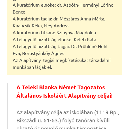
A kuratórium elnöke: dr. Asbóth-Hermányi Lőrinc
Bence
A kuratórium tagja: dr. Mészáros Anna Márta,
Knapcsik Réka, Ney Andrea
A kuratórium titkára: Szinyova Magdolna
A felügyelő bizottság elnöke: Keleti Kata
A felügyelő bizottság tagjai: Dr. Prőhléné Hehl
Éva, Borostyánkőy Ágnes
Az Alapítvány tagjai megbízatásukat társadalmi
munkában látják el.
A Teleki Blanka Német Tagozatos
Általános Iskoláért Alapítvány céljai:
Az alapítvány célja az iskolában (1119 Bp.,
Bikszádi u. 61-63.) folyó tanórán kívüli
oktató és nevelő munka támogatása.