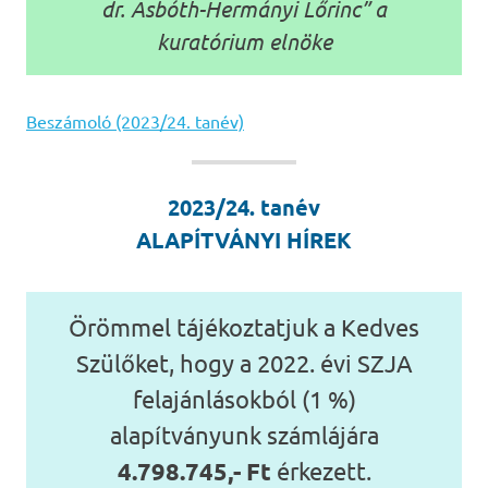
dr. Asbóth-Hermányi Lőrinc” a
kuratórium elnöke
Beszámoló (2023/24. tanév)
2023/24. tanév
ALAPÍTVÁNYI HÍREK
Örömmel tájékoztatjuk a Kedves
Szülőket, hogy a 2022. évi SZJA
felajánlásokból (1 %)
alapítványunk számlájára
4.798.745,- Ft
érkezett.