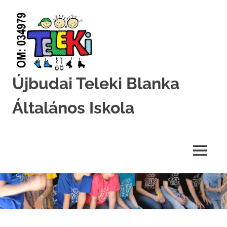
Újbudai Teleki Blanka
Általános Iskola
Teleki-
Blanka-
Grundschule
MENU
Skip
to
content