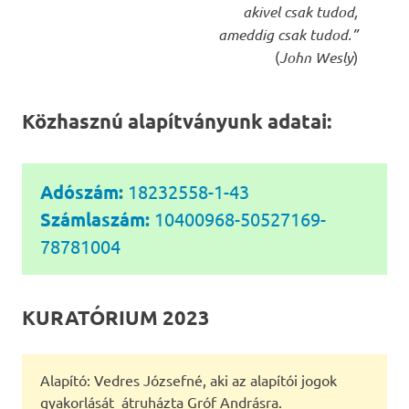
akivel csak tudod,
ameddig csak tudod.”
(
John Wesly
)
Közhasznú alapítványunk adatai:
Adószám:
18232558-1-43
Számlaszám:
10400968-50527169-
78781004
KURATÓRIUM 2023
Alapító: Vedres Józsefné, aki az alapítói jogok
gyakorlását átruházta Gróf Andrásra.