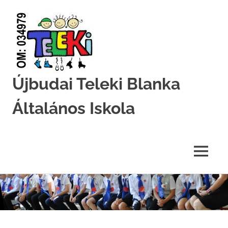
Újbudai Teleki Blanka
Általános Iskola
Teleki-
Blanka-
Grundschule
MENU
Skip
to
content