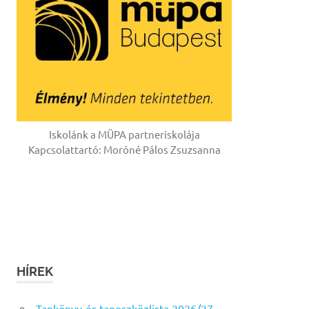
Iskolánk a MÜPA partneriskolája
Kapcsolattartó: Moróné Pálos Zsuzsanna
HÍREK
Tankönyv-és taneszközlista 2026/27