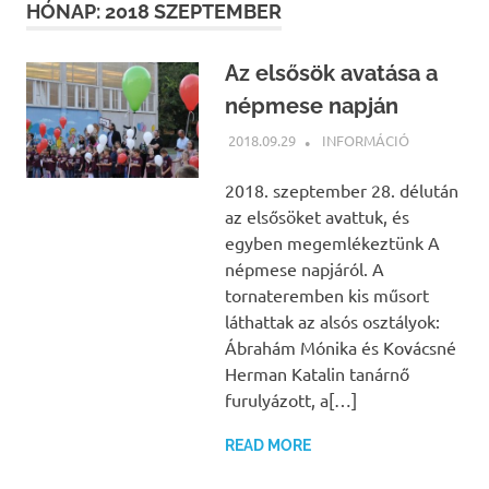
HÓNAP:
2018 SZEPTEMBER
Az elsősök avatása a
népmese napján
2018.09.29
NBEA
INFORMÁCIÓ
2018. szeptember 28. délután
az elsősöket avattuk, és
egyben megemlékeztünk A
népmese napjáról. A
tornateremben kis műsort
láthattak az alsós osztályok:
Ábrahám Mónika és Kovácsné
Herman Katalin tanárnő
furulyázott, a[…]
READ MORE