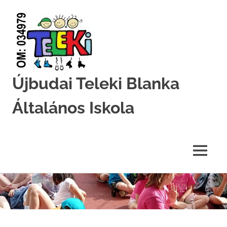
Újbudai Teleki Blanka
Általános Iskola
Teleki-
Blanka-
Grundschule
MENU
Skip
to
content