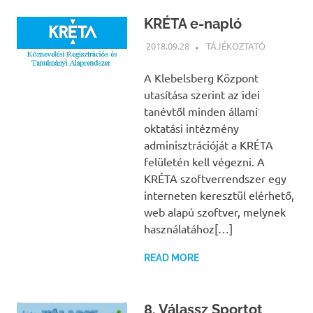
KRÉTA e-napló
2018.09.28
NBEA
TÁJÉKOZTATÓ
A Klebelsberg Központ
utasítása szerint az idei
tanévtől minden állami
oktatási intézmény
adminisztrációját a KRÉTA
felületén kell végezni. A
KRÉTA szoftverrendszer egy
interneten keresztül elérhető,
web alapú szoftver, melynek
használatához[…]
READ MORE
8. Válassz Sportot