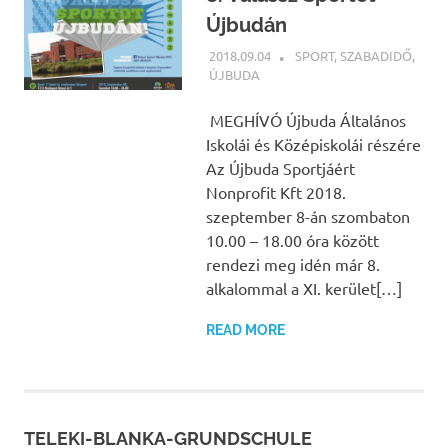
Újbudán
2018.09.04
NBEA
SPORT
,
SZABADIDŐ
,
ÚJBUDA
MEGHÍVÓ Újbuda Általános
Iskolái és Középiskolái részére
Az Újbuda Sportjáért
Nonprofit Kft 2018.
szeptember 8-án szombaton
10.00 – 18.00 óra között
rendezi meg idén már 8.
alkalommal a XI. kerület[…]
READ MORE
TELEKI-BLANKA-GRUNDSCHULE