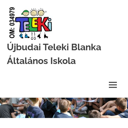
Újbudai Teleki Blanka
Általános Iskola
Teleki-
Blanka-
Grundschule
MENU
Skip
to
content