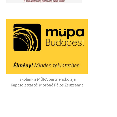
Iskolánk a MÜPA partneriskolája
Kapcsolattartó: Moróné Pálos Zsuzsanna