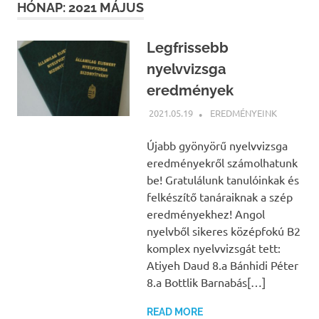
HÓNAP:
2021 MÁJUS
Legfrissebb
nyelvvizsga
eredmények
2021.05.19
NBEA
EREDMÉNYEINK
Újabb gyönyörű nyelvvizsga
eredményekről számolhatunk
be! Gratulálunk tanulóinkak és
felkészítő tanáraiknak a szép
eredményekhez! Angol
nyelvből sikeres középfokú B2
komplex nyelvvizsgát tett:
Atiyeh Daud 8.a Bánhidi Péter
8.a Bottlik Barnabás[…]
READ MORE