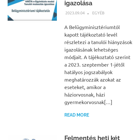
igazolása
2023.09.04
BÁRTFAI JUDIT
EGYÉB
A Belügyminisztériumtól
kapott tájékoztató levél
részletezi a tanulói hiányzások
igazolásának lehetséges
módjait. A tájékoztató szerint
a 2023. szeptember 1-jétől
hatályos jogszabályok
meghatározzák azokat az
eseteket, amikor a
háziorvosnak, házi
gyermekorvosnak[…]
READ MORE
Felmentés heti két