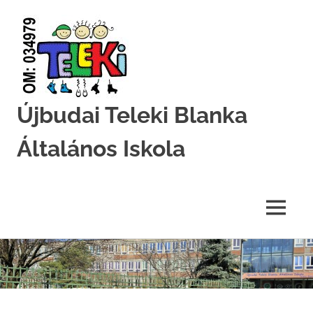
Újbudai Teleki Blanka
Általános Iskola
Teleki-
Blanka-
Grundschule
MENU
Skip
to
content