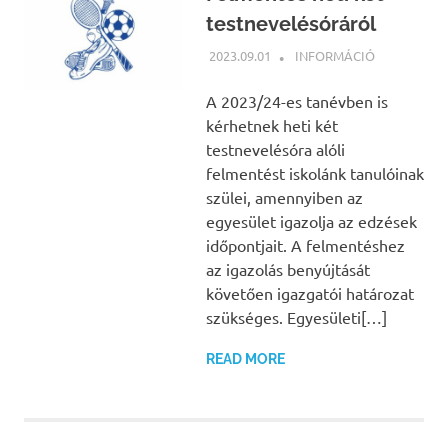
testnevelésóráról
2023.09.01
BÁRTFAI JUDIT
INFORMÁCIÓ
A 2023/24-es tanévben is
kérhetnek heti két
testnevelésóra alóli
felmentést iskolánk tanulóinak
szülei, amennyiben az
egyesület igazolja az edzések
időpontjait. A felmentéshez
az igazolás benyújtását
követően igazgatói határozat
szükséges. Egyesületi[…]
READ MORE