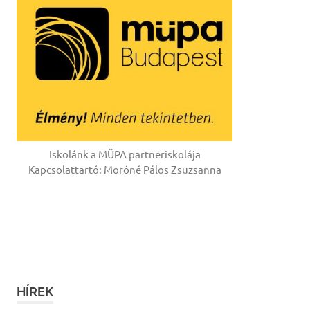
Iskolánk a MÜPA partneriskolája
Kapcsolattartó: Moróné Pálos Zsuzsanna
HÍREK