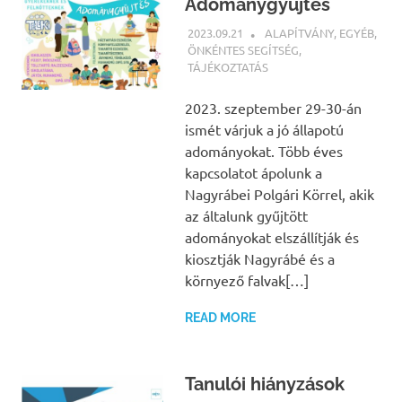
Adománygyűjtés
2023.09.21
BÁRTFAI JUDIT
ALAPÍTVÁNY
,
EGYÉB
,
ÖNKÉNTES SEGÍTSÉG
,
TÁJÉKOZTATÁS
2023. szeptember 29-30-án
ismét várjuk a jó állapotú
adományokat. Több éves
kapcsolatot ápolunk a
Nagyrábei Polgári Körrel, akik
az általunk gyűjtött
adományokat elszállítják és
kiosztják Nagyrábé és a
környező falvak[…]
READ MORE
Tanulói hiányzások