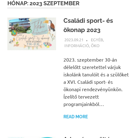
HÓNAP:
2023 SZEPTEMBER
Családi sport- és
ökonap 2023
2023.09.21
BÁRTFAI JUDIT
EGYÉB
,
INFORMÁCIÓ
,
ÖKO
2023. szeptember 30-án
délelőtt szeretettel várjuk
iskolánk tanulóit és a szülőket
a XVI. Családi sport- és
ökonapi rendezvényünkön.
Ízelítő tervezett
programjainkból…
READ MORE