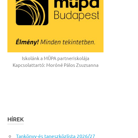
Iskolánk a MÜPA partneriskolája
Kapcsolattartó: Moróné Pálos Zsuzsanna
HÍREK
Tankönyv-és taneszközlista 2026/27