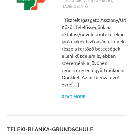
2017.01.06
NBEA
INFORMÁCIÓ
,
TÁJÉKOZTATÓ
Tisztelt Igazgató Asszony/Úr!
Közös felelősségünk az
oktatási/nevelési intézetekbe
járó diákok biztonsága. Ennek
része a fertőző betegségek
elleni küzdelem is, ebben
szeretnénk a jövőben
rendszeresen együttműködni
Önökkel. Az influenza évről-
évre[…]
READ MORE
TELEKI-BLANKA-GRUNDSCHULE