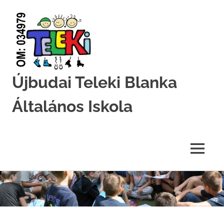
Újbudai Teleki Blanka
Általános Iskola
Teleki-
Blanka-
Grundschule
MENU
Skip
to
content