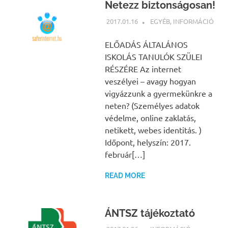
Netezz biztonságosan!
2017.01.16
NBEA
EGYÉB
,
INFORMÁCIÓ
ELŐADÁS ÁLTALÁNOS
ISKOLÁS TANULÓK SZÜLEI
RÉSZÉRE Az internet
veszélyei – avagy hogyan
vigyázzunk a gyermekünkre a
neten? (Személyes adatok
védelme, online zaklatás,
netikett, webes identitás. )
Időpont, helyszín: 2017.
február[…]
READ MORE
ÁNTSZ tájékoztató