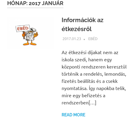
HÓNAP:
2017 JANUÁR
Információk az
étkezésről
2017.01.23
NBEA
EBÉD
Az étkezési díjakat nem az
iskola szedi, hanem egy
központi rendszeren keresztül
történik a rendelés, lemondás,
fizetés beállítás és a csekk
nyomtatása. Így napokba telik,
mire egy befizetés a
rendszerben[…]
READ MORE