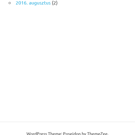
2016. augusztus
(2)
WordPress Theme: Poseidon by ThemeZee.