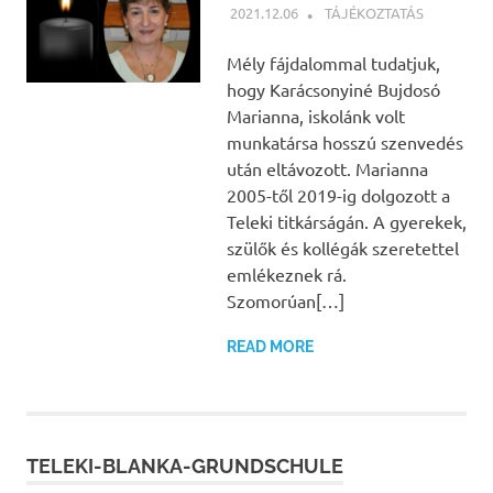
2021.12.06
NBEA
TÁJÉKOZTATÁS
Mély fájdalommal tudatjuk,
hogy Karácsonyiné Bujdosó
Marianna, iskolánk volt
munkatársa hosszú szenvedés
után eltávozott. Marianna
2005-től 2019-ig dolgozott a
Teleki titkárságán. A gyerekek,
szülők és kollégák szeretettel
emlékeznek rá.
Szomorúan[…]
READ MORE
TELEKI-BLANKA-GRUNDSCHULE