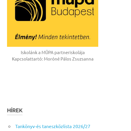
Iskolánk a MÜPA partneriskolája
Kapcsolattartó: Moróné Pálos Zsuzsanna
HÍREK
Tankönyv-és taneszközlista 2026/27