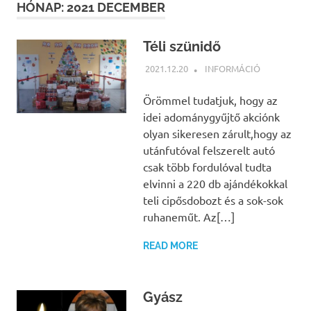
HÓNAP:
2021 DECEMBER
Téli szünidő
2021.12.20
NBEA
INFORMÁCIÓ
Örömmel tudatjuk, hogy az
idei adománygyűjtő akciónk
olyan sikeresen zárult,hogy az
utánfutóval felszerelt autó
csak több fordulóval tudta
elvinni a 220 db ajándékokkal
teli cipősdobozt és a sok-sok
ruhaneműt. Az[…]
READ MORE
Gyász