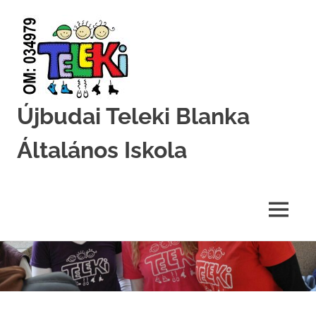
Újbudai Teleki Blanka
Általános Iskola
Teleki-
Blanka-
Grundschule
MENU
Skip
to
content