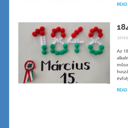
READ
18
2019.
Az 18
alkal
műsor
huszá
évfo
READ