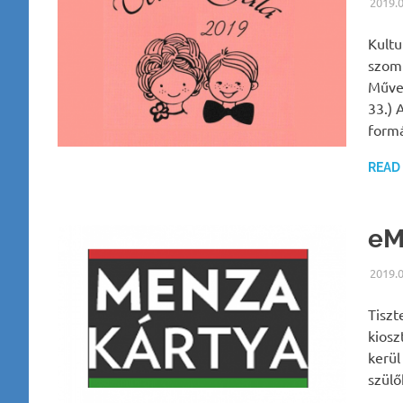
2019.
Kultu
szomb
Művel
33.) 
form
READ
eM
2019.
Tiszt
kiosz
kerül
szülő