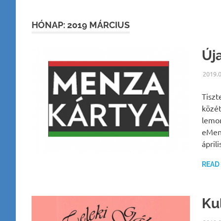
HÓNAP:
2019 MÁRCIUS
Új
2019.
Tiszt
közét
lemon
eMenz
ápril
READ
Ku