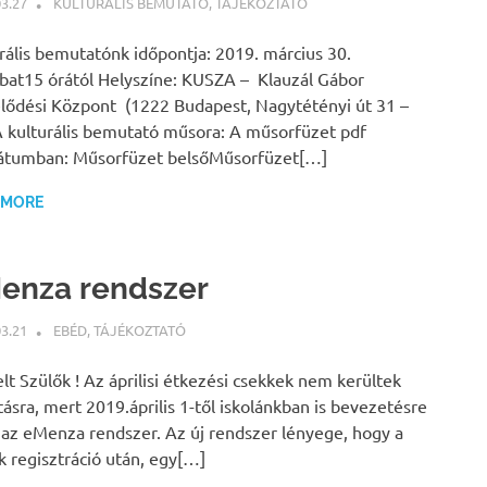
03.27
NBEA
KULTURÁLIS BEMUTATÓ
,
TÁJÉKOZTATÓ
rális bemutatónk időpontja: 2019. március 30.
at15 órától Helyszíne: KUSZA – Klauzál Gábor
ődési Központ (1222 Budapest, Nagytétényi út 31 –
A kulturális bemutató műsora: A műsorfüzet pdf
átumban: Műsorfüzet belsőMűsorfüzet[…]
 MORE
enza rendszer
03.21
NBEA
EBÉD
,
TÁJÉKOZTATÓ
elt Szülők ! Az áprilisi étkezési csekkek nem kerültek
tásra, mert 2019.április 1-től iskolánkban is bevezetésre
 az eMenza rendszer. Az új rendszer lényege, hogy a
k regisztráció után, egy[…]