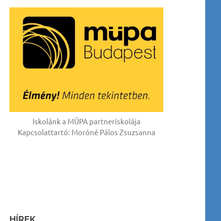
Iskolánk a MÜPA partneriskolája
Kapcsolattartó: Moróné Pálos Zsuzsanna
HÍREK