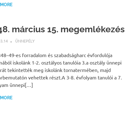
 MORE
48. március 15. megemlékezés
03.14
NBEA
ÜNNEPÉLY
48–49-es forradalom és szabadságharc évfordulója
mából iskolánk 1-2. osztályos tanulóia 3.a osztály ünnepi
át tekintették meg iskolánk tornatermében, majd
rbemutatón vehettek részt.A 3-8. évfolyam tanulói a 7.
lyam ünnepi[…]
 MORE