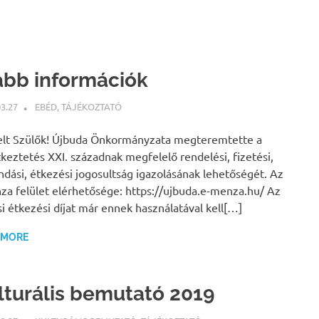
abb információk
03.27
NBEA
EBÉD
,
TÁJÉKOZTATÓ
elt Szülők! Újbuda Önkormányzata megteremtette a
keztetés XXI. századnak megfelelő rendelési, fizetési,
dási, étkezési jogosultság igazolásának lehetőségét. Az
a felület elérhetősége: https://ujbuda.e-menza.hu/ Az
isi étkezési díjat már ennek használatával kell[…]
 MORE
lturális bemutató 2019