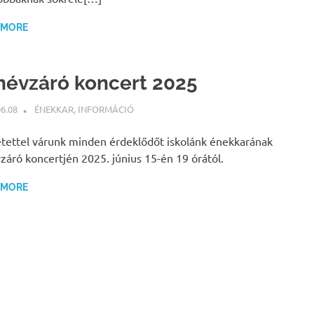
 MORE
névzáró koncert 2025
06.08
BÁRTFAI JUDIT
ÉNEKKAR
,
INFORMÁCIÓ
tettel várunk minden érdeklődőt iskolánk énekkarának
záró koncertjén 2025. június 15-én 19 órától.
 MORE