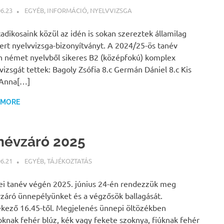
06.23
BÁRTFAI JUDIT
EGYÉB
,
INFORMÁCIÓ
,
NYELVVIZSGA
adikosaink közül az idén is sokan szereztek államilag
ert nyelvvizsga-bizonyítványt. A 2024/25-ös tanév
 német nyelvből sikeres B2 (középfokú) komplex
vizsgát tettek: Bagoly Zsófia 8.c Germán Dániel 8.c Kis
 Anna[…]
 MORE
névzáró 2025
06.21
BÁRTFAI JUDIT
EGYÉB
,
TÁJÉKOZTATÁS
ei tanév végén 2025. június 24-én rendezzük meg
záró ünnepélyünket és a végzősök ballagását.
kező 16.45-től. Megjelenés ünnepi öltözékben
oknak fehér blúz, kék vagy fekete szoknya, fiúknak fehér