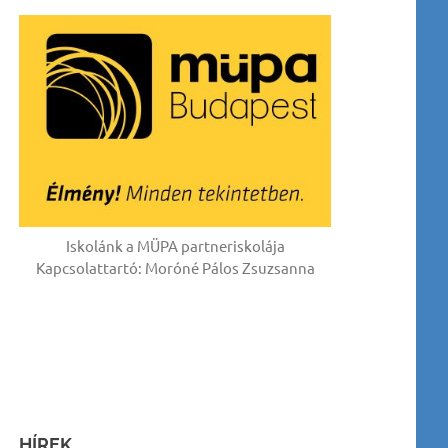
Iskolánk a MÜPA partneriskolája
Kapcsolattartó: Moróné Pálos Zsuzsanna
HÍREK