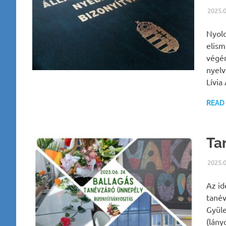
2025.
Nyolc
elism
végén
nyelv
Lívia
READ
Ta
2025.
Az id
tanév
Gyüle
(lány