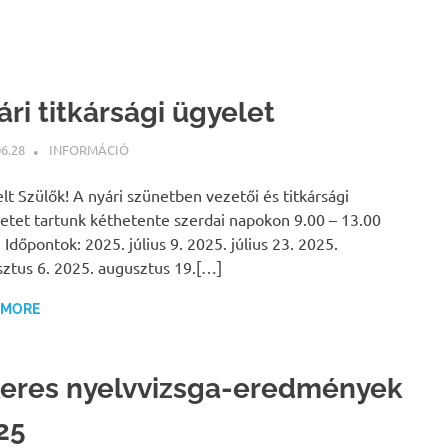
ri titkársági ügyelet
06.28
BÁRTFAI JUDIT
INFORMÁCIÓ
elt Szülők! A nyári szünetben vezetői és titkársági
etet tartunk kéthetente szerdai napokon 9.00 – 13.00
. Időpontok: 2025. július 9. 2025. július 23. 2025.
ztus 6. 2025. augusztus 19.[…]
 MORE
keres nyelvvizsga-eredmények
25