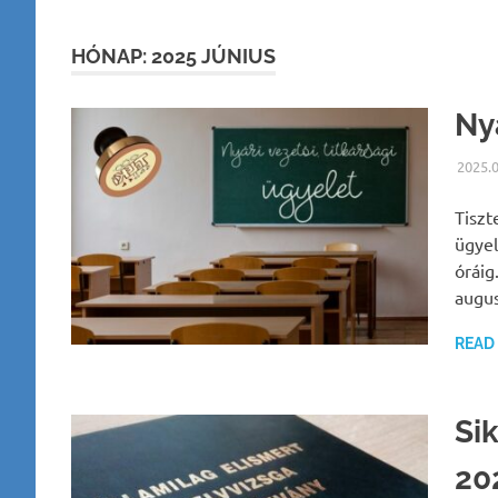
HÓNAP:
2025 JÚNIUS
Nyá
2025.
Tiszt
ügyel
óráig
augus
READ
Si
20