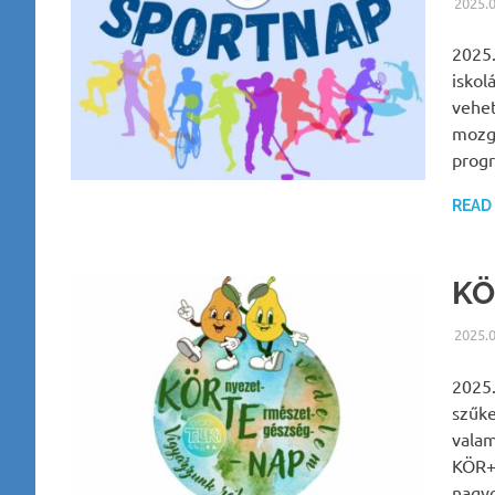
2025.
2025.
iskol
vehet
mozgá
progr
READ
KÖ
2025.
2025.
szűk
valam
KÖR+T
nagy