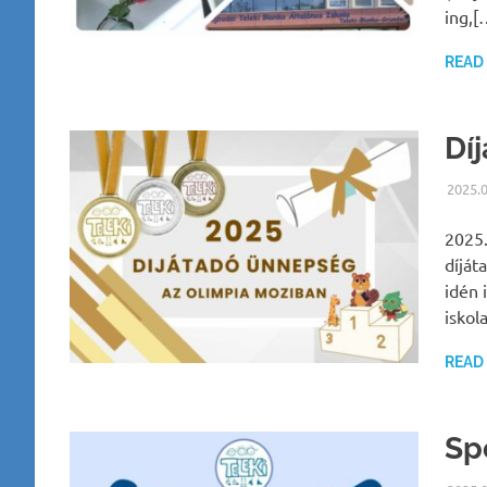
ing,[
READ
Dí
2025.
2025.
díját
idén 
iskol
READ
Sp