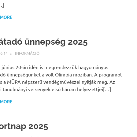
…]
 MORE
játadó ünnepség 2025
06.14
BÁRTFAI JUDIT
INFORMÁCIÓ
 június 20-án idén is megrendezzük hagyományos
adó ünnepségünket a volt Olimpia moziban. A programot
is a MÜPA népszerű vendégművészei nyitják meg. Az
ai tanulmányi versenyek első három helyezettjei[…]
 MORE
ortnap 2025