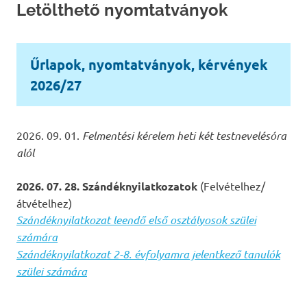
Letölthető nyomtatványok
Űrlapok, nyomtatványok, kérvények
2026/27
2026. 09. 01.
Felmentési kérelem heti két testnevelésóra
alól
2026. 07. 28. Szándéknyilatkozatok
(Felvételhez/
átvételhez)
Szándéknyilatkozat leendő első osztályosok szülei
számára
Szándéknyilatkozat 2-8. évfolyamra jelentkező tanulók
szülei számára