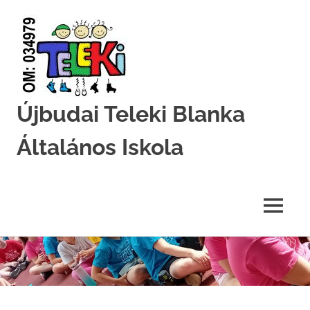
Újbudai Teleki Blanka
Általános Iskola
Teleki-
Blanka-
Grundschule
MENU
Skip
to
content