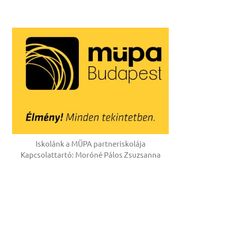
Iskolánk a MÜPA partneriskolája
Kapcsolattartó: Moróné Pálos Zsuzsanna