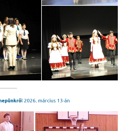
l 2026. március 13-án
nepünkrő