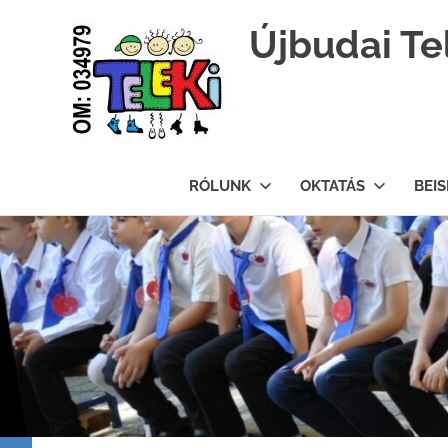
Újbudai Te
Teleki-
Blanka-
RÓLUNK
OKTATÁS
BEI
Grundschule
Skip
to
content