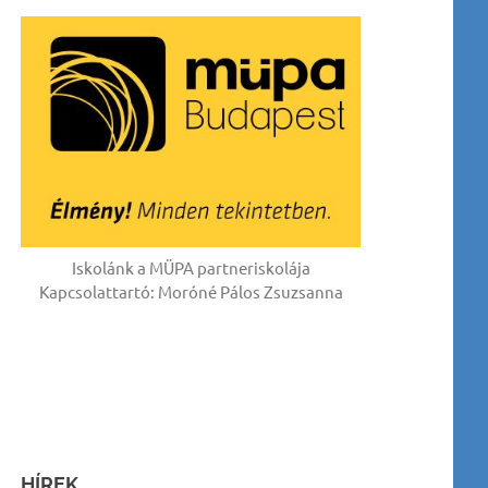
Iskolánk a MÜPA partneriskolája
Kapcsolattartó: Moróné Pálos Zsuzsanna
HÍREK