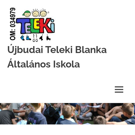
Újbudai Teleki Blanka
Általános Iskola
Teleki-
Blanka-
Grundschule
MENU
Skip
to
content