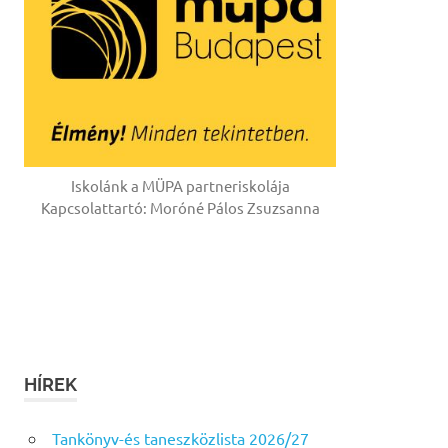
Iskolánk a MÜPA partneriskolája
Kapcsolattartó: Moróné Pálos Zsuzsanna
HÍREK
Tankönyv-és taneszközlista 2026/27