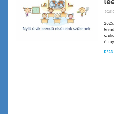
le
2025.
2025.
leend
szüks
én ny
READ