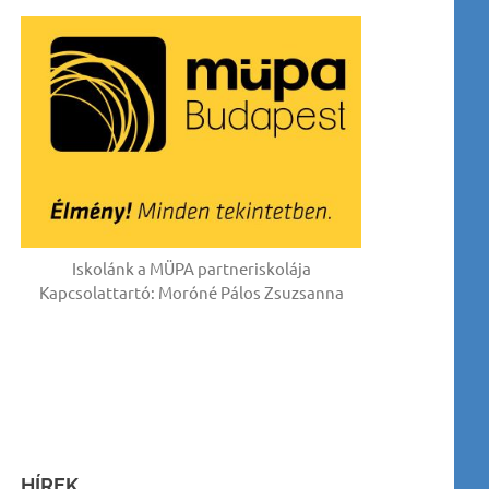
Iskolánk a MÜPA partneriskolája
Kapcsolattartó: Moróné Pálos Zsuzsanna
HÍREK