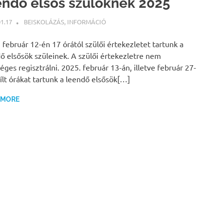
endő elsős szülőknek 2025
01.17
BÁRTFAI JUDIT
BEISKOLÁZÁS
,
INFORMÁCIÓ
 február 12-én 17 órától szülői értekezletet tartunk a
ő elsősök szüleinek. A szülői értekezletre nem
éges regisztrálni. 2025. február 13-án, illetve február 27-
ílt órákat tartunk a leendő elsősök[…]
 MORE