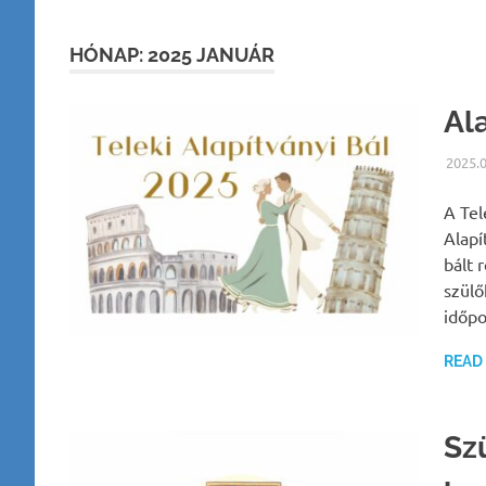
HÓNAP:
2025 JANUÁR
Al
2025.
A Tel
Alapí
bált 
szülő
időpo
READ
Szü