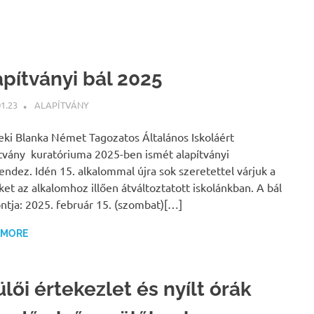
apítványi bál 2025
01.23
BÁRTFAI JUDIT
ALAPÍTVÁNY
eki Blanka Német Tagozatos Általános Iskoláért
tvány kuratóriuma 2025-ben ismét alapítványi
rendez. Idén 15. alkalommal újra sok szeretettel várjuk a
ket az alkalomhoz illően átváltoztatott iskolánkban. A bál
ntja: 2025. február 15. (szombat)[…]
 MORE
lői értekezlet és nyílt órák