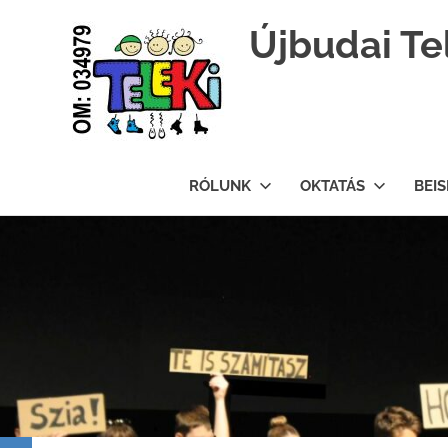
Újbudai Te
Teleki-
Blanka-
RÓLUNK
OKTATÁS
BEI
Grundschule
Skip
to
content