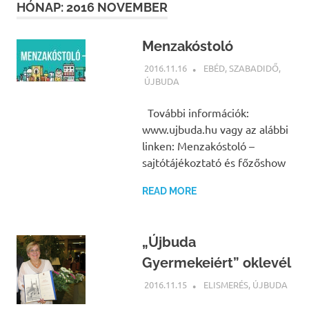
HÓNAP:
2016 NOVEMBER
Menzakóstoló
2016.11.16
NBEA
EBÉD
,
SZABADIDŐ
,
ÚJBUDA
További információk:
www.ujbuda.hu vagy az alábbi
linken: Menzakóstoló –
sajtótájékoztató és főzőshow
READ MORE
„Újbuda
Gyermekeiért” oklevél
2016.11.15
NBEA
ELISMERÉS
,
ÚJBUDA