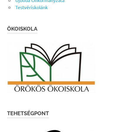
Újbuda Önkormányzata
Testvériskolánk
ÖKOISKOLA
TEHETSÉGPONT