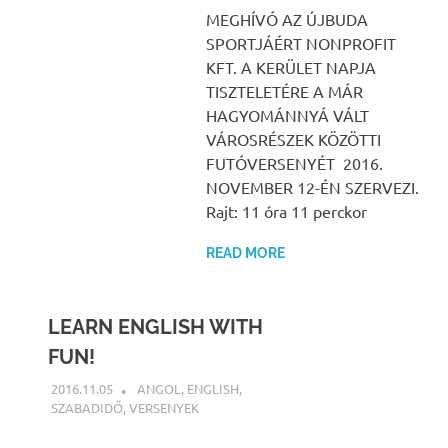
MEGHÍVÓ AZ ÚJBUDA
SPORTJÁÉRT NONPROFIT
KFT. A KERÜLET NAPJA
TISZTELETÉRE A MÁR
HAGYOMÁNNYÁ VÁLT
VÁROSRÉSZEK KÖZÖTTI
FUTÓVERSENYÉT 2016.
NOVEMBER 12-ÉN SZERVEZI.
Rajt: 11 óra 11 perckor
READ MORE
LEARN ENGLISH WITH
FUN!
2016.11.05
NBEA
ANGOL
,
ENGLISH
,
SZABADIDŐ
,
VERSENYEK