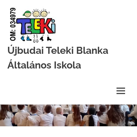
Újbudai Teleki Blanka
Általános Iskola
Teleki-
Blanka-
Grundschule
MENU
Skip
to
content