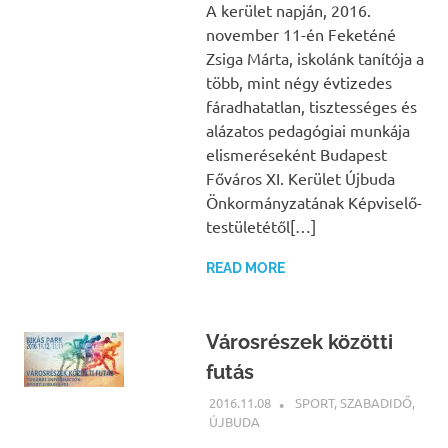
A kerület napján, 2016.
november 11-én Feketéné
Zsiga Márta, iskolánk tanítója a
több, mint négy évtizedes
fáradhatatlan, tisztességes és
alázatos pedagógiai munkája
elismeréseként Budapest
Főváros XI. Kerület Újbuda
Önkormányzatának Képviselő-
testületétől[…]
READ MORE
Városrészek közötti
futás
2016.11.08
NBEA
SPORT
,
SZABADIDŐ
,
ÚJBUDA