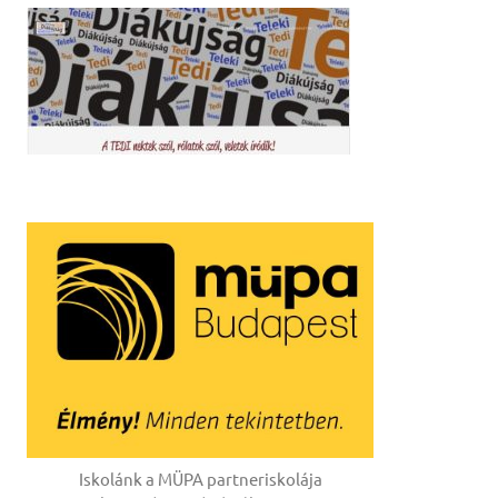
Iskolánk a MÜPA partneriskolája