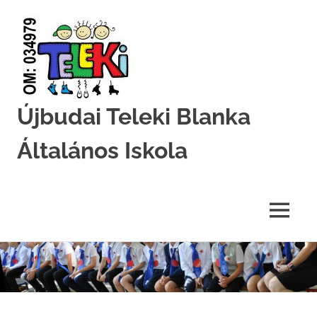
Újbudai Teleki Blanka
Általános Iskola
Teleki-
Blanka-
Grundschule
MENU
Skip
to
content