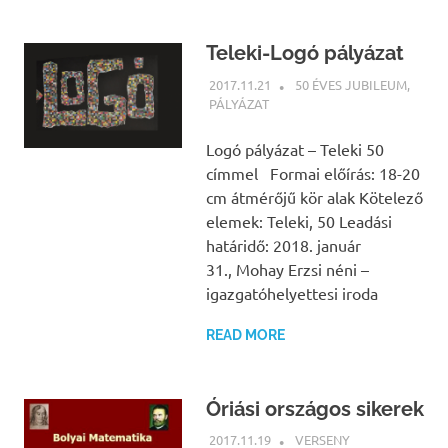
Teleki-Logó pályázat
2017.11.21
NBEA
50 ÉVES JUBILEUM
,
PÁLYÁZAT
Logó pályázat – Teleki 50
címmel Formai előírás: 18-20
cm átmérőjű kör alak Kötelező
elemek: Teleki, 50 Leadási
határidő: 2018. január
31., Mohay Erzsi néni –
igazgatóhelyettesi iroda
READ MORE
Óriási országos sikerek
2017.11.19
NBEA
VERSENY