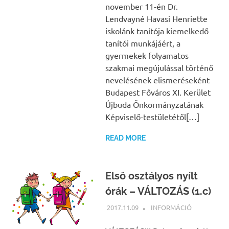
november 11-én Dr.
Lendvayné Havasi Henriette
iskolánk tanítója kiemelkedő
tanítói munkájáért, a
gyermekek folyamatos
szakmai megújulással történő
nevelésének elismeréseként
Budapest Főváros XI. Kerület
Újbuda Önkormányzatának
Képviselő-testületétől[…]
READ MORE
Első osztályos nyílt
órák – VÁLTOZÁS (1.c)
2017.11.09
NBEA
INFORMÁCIÓ