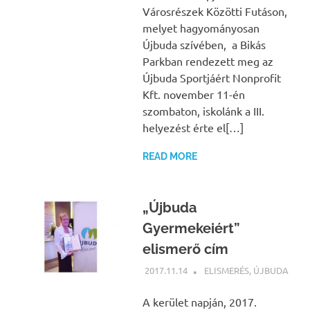
Városrészek Közötti Futáson,
melyet hagyományosan
Újbuda szívében, a Bikás
Parkban rendezett meg az
Újbuda Sportjáért Nonprofit
Kft. november 11-én
szombaton, iskolánk a III.
helyezést érte el[…]
READ MORE
„Újbuda
Gyermekeiért”
elismerő cím
2017.11.14
NBEA
ELISMERÉS
,
ÚJBUDA
A kerület napján, 2017.