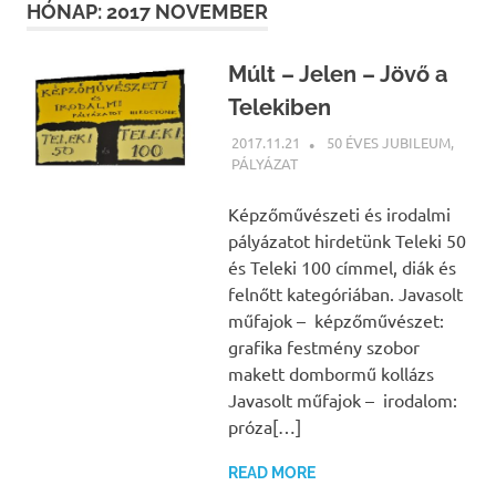
HÓNAP:
2017 NOVEMBER
Múlt – Jelen – Jövő a
Telekiben
2017.11.21
NBEA
50 ÉVES JUBILEUM
,
PÁLYÁZAT
Képzőművészeti és irodalmi
pályázatot hirdetünk Teleki 50
és Teleki 100 címmel, diák és
felnőtt kategóriában. Javasolt
műfajok – képzőművészet:
grafika festmény szobor
makett dombormű kollázs
Javasolt műfajok – irodalom:
próza[…]
READ MORE