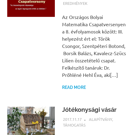
EREDMÉNYEK
Az Országos Bolyai
Matematika Csapatversenyen
a 8. évfolyamosok között: III.
helyezést ért el: Török
Csongor, Szentpéteri Botond,
Borsik Balázs, Kavalecz-Szücs
Lilien összetételű csapat.
Felkészítő tanáruk: Dr.
Prőhléné Hehl Éva, aki[…]
READ MORE
Jótékonysági vásár
2017.11.17
NBEA
ALAPÍTVÁNY
,
TÁMOGATÁS