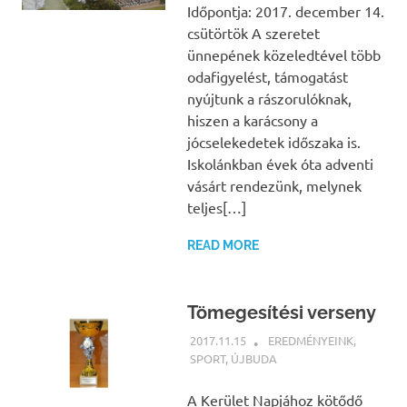
Időpontja: 2017. december 14.
csütörtök A szeretet
ünnepének közeledtével több
odafigyelést, támogatást
nyújtunk a rászorulóknak,
hiszen a karácsony a
jócselekedetek időszaka is.
Iskolánkban évek óta adventi
vásárt rendezünk, melynek
teljes[…]
READ MORE
Tömegesítési verseny
2017.11.15
NBEA
EREDMÉNYEINK
,
SPORT
,
ÚJBUDA
A Kerület Napjához kötődő