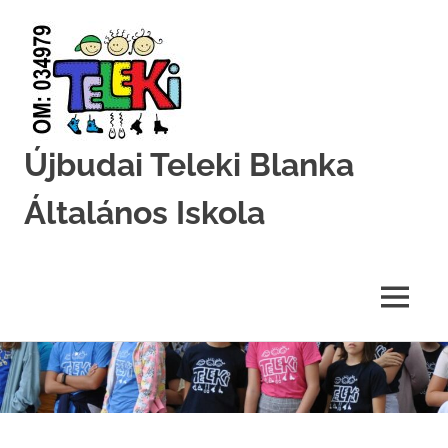
Újbudai Teleki Blanka
Általános Iskola
Teleki-
Blanka-
Grundschule
MENU
Skip
to
content