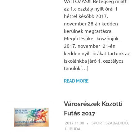
VÁLTOZÁS!!! Betegség miatt
az 1.c osztály nyílt órái 1
héttel később 2017.
november 28-án kedden
kerülnek megtartásra.
Megértésüket köszönjük.
2017. november 21-én
kedden nyílt órákat tartunk az
iskolánkba járó 1. osztályos
tanulók[…]
READ MORE
Városrészek Közötti
Futás 2017
2017.11.08
NBEA
SPORT
,
SZABADIDŐ
,
ÚJBUDA