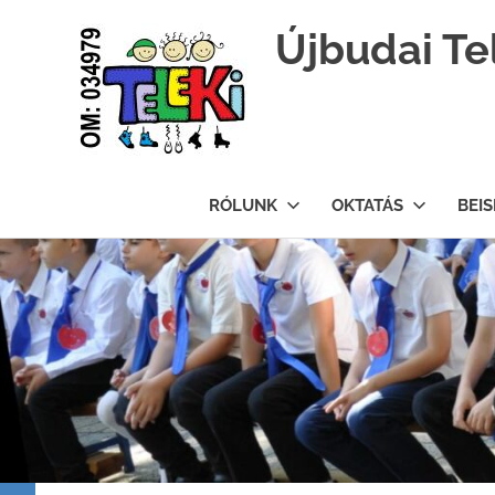
Újbudai Te
Teleki-
Blanka-
RÓLUNK
OKTATÁS
BEI
Grundschule
Skip
to
content