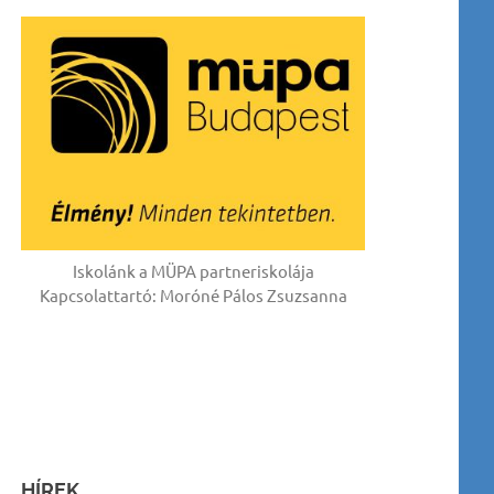
Iskolánk a MÜPA partneriskolája
Kapcsolattartó: Moróné Pálos Zsuzsanna
HÍREK