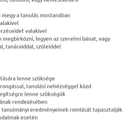
n megy a tanulás mostanában
alakivel
rzéseidet valakivel
megbirkózni, legyen az szerelmi bánat, vagy
l, tanáraiddal, szüleiddel
tására lenne szüksége
rongással, tanulási nehézséggel küzd
segítségre lenne szükségük
tának rendezésében
, tanulmányi eredményeinek romlását tapasztalják
godalmak esetén