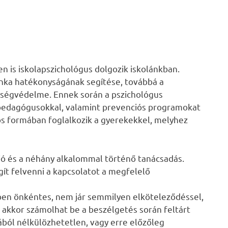
n is iskolapszichológus dolgozik iskolánkban.
nka hatékonyságának segítése, továbbá a
zségvédelme. Ennek során a pszichológus
 pedagógusokkal, valamint prevenciós programokat
os formában foglalkozik a gyerekekkel, melyhez
ió és a néhány alkalommal történő tanácsadás.
ít felvenni a kapcsolatot a megfelelő
ben önkéntes, nem jár semmilyen elköteleződéssel,
ag akkor számolhat be a beszélgetés során feltárt
ából nélkülözhetetlen, vagy erre előzőleg