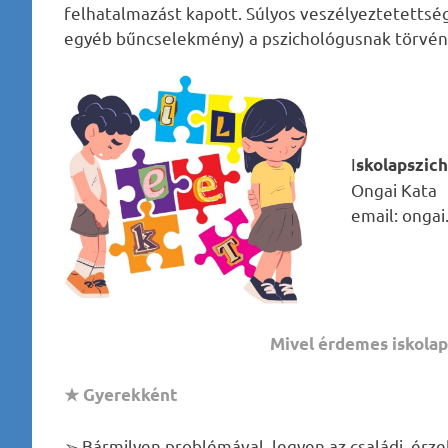
felhatalmazást kapott. Súlyos veszélyeztetettség
egyéb bűncselekmény) a pszichológusnak törvényi
I
skolapszic
Ongai Kata
email: ongai
Mivel érdemes iskolap
★ Gyerekként
➢ Bármilyen problémával, legyen az családi, érzel