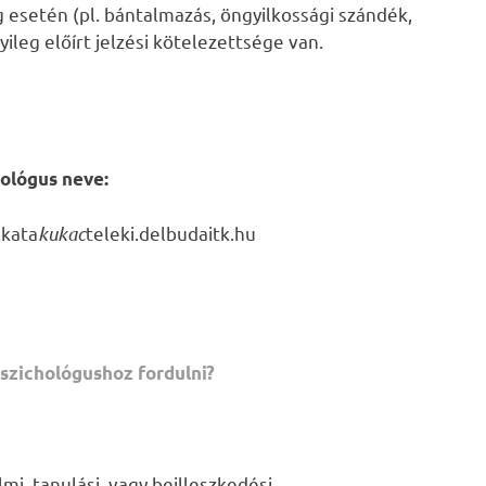
 esetén (pl. bántalmazás, öngyilkossági szándék,
leg előírt jelzési kötelezettsége van.
hológus neve:
.kata
kukac
teleki.delbudaitk.hu
szichológushoz fordulni?
mi, tanulási, vagy beilleszkedési