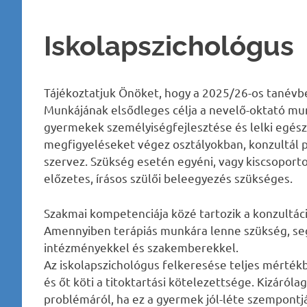
Iskolapszichológus
Tájékoztatjuk Önöket, hogy a 2025/26-os tanévbe
Munkájának elsődleges célja a nevelő-oktató mu
gyermekek személyiségfejlesztése és lelki egés
megfigyeléseket végez osztályokban, konzultál
szervez. Szükség esetén egyéni, vagy kiscsoport
előzetes, írásos szülői beleegyezés szükséges.
Szakmai kompetenciája közé tartozik a konzultác
Amennyiben terápiás munkára lenne szükség, seg
intézményekkel és szakemberekkel.
Az iskolapszichológus felkeresése teljes mérték
és őt köti a titoktartási kötelezettsége. Kizáról
problémáról, ha ez a gyermek jól-léte szempontj