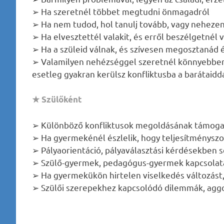
➢ Ha szeretnél többet megtudni önmagadról
➢ Ha nem tudod, hol tanulj tovább, vagy neheze
➢ Ha elvesztettél valakit, és erről beszélgetnél v
➢ Ha a szüleid válnak, és szívesen megosztanád é
➢ Valamilyen nehézséggel szeretnél könnyebben 
esetleg gyakran kerülsz konfliktusba a barátaidda
★ Szülőként
➢ Különböző konfliktusok megoldásának támoga
➢ Ha gyermekénél észlelik, hogy teljesítményszo
➢ Pályaorientáció, pályaválasztási kérdésekben 
➢ Szülő-gyermek, pedagógus-gyermek kapcsola
➢ Ha gyermekükön hirtelen viselkedés változást
➢ Szülői szerepekhez kapcsolódó dilemmák, ag