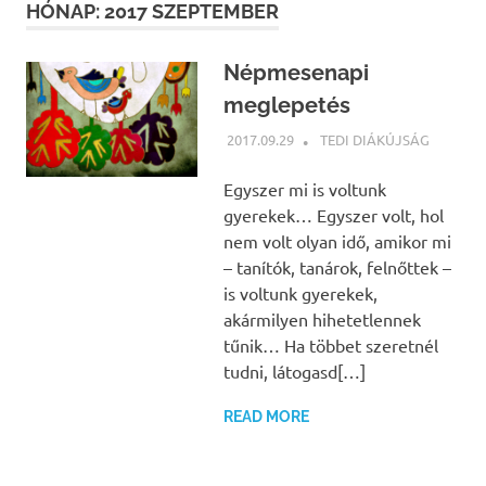
HÓNAP:
2017 SZEPTEMBER
Népmesenapi
meglepetés
2017.09.29
NBEA
TEDI DIÁKÚJSÁG
Egyszer mi is voltunk
gyerekek… Egyszer volt, hol
nem volt olyan idő, amikor mi
– tanítók, tanárok, felnőttek –
is voltunk gyerekek,
akármilyen hihetetlennek
tűnik… Ha többet szeretnél
tudni, látogasd[…]
READ MORE