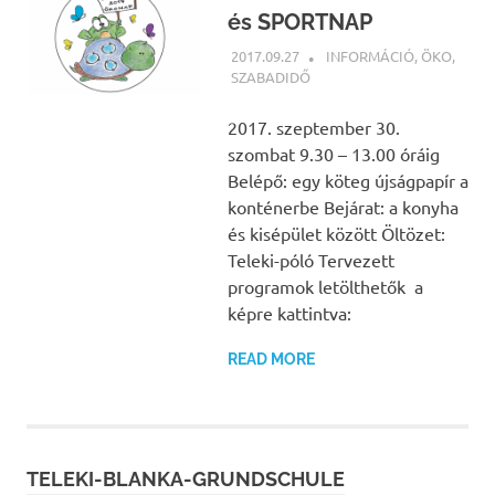
és SPORTNAP
2017.09.27
NBEA
INFORMÁCIÓ
,
ÖKO
,
SZABADIDŐ
2017. szeptember 30.
szombat 9.30 – 13.00 óráig
Belépő: egy köteg újságpapír a
konténerbe Bejárat: a konyha
és kisépület között Öltözet:
Teleki-póló Tervezett
programok letölthetők a
képre kattintva:
READ MORE
TELEKI-BLANKA-GRUNDSCHULE