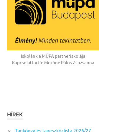
Iskolánk a MÜPA partneriskolája
Kapcsolattartó: Moróné Pálos Zsuzsanna
HÍREK
Tankönyv-és taneszközlista 2026/27