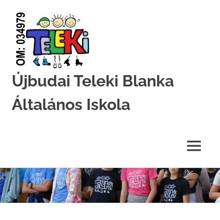
Újbudai Teleki Blanka
Általános Iskola
Teleki-
Blanka-
Grundschule
MENU
Skip
to
content