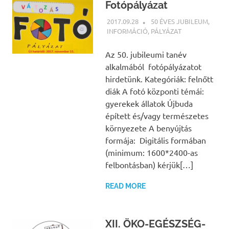
Fotópályázat
2017.09.28
NBEA
50 ÉVES JUBILEUM
,
INFORMÁCIÓ
,
PÁLYÁZAT
Az 50. jubileumi tanév
alkalmából fotópályázatot
hirdetünk. Kategóriák: felnőtt
diák A fotó központi témái:
gyerekek állatok Újbuda
épített és/vagy természetes
környezete A benyújtás
formája: Digitális formában
(minimum: 1600*2400-as
felbontásban) kérjük[…]
READ MORE
XII. ÖKO-EGÉSZSÉG-