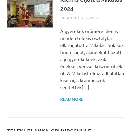
2024
2024.12.07
BÁRTFAI JUDIT
EGYÉB
A gyerekek örömére idén is
minden telekis osztályba
ellátogatott a Mikulás. Sok-sok
finomságot, ajándékot hozott
a jó gyerekeknek, akik
énekkel, verssel köszöntötték
őt. A Mikulást elmaradhatatlan
kísérői, a krampuszok
segítették[…]
READ MORE