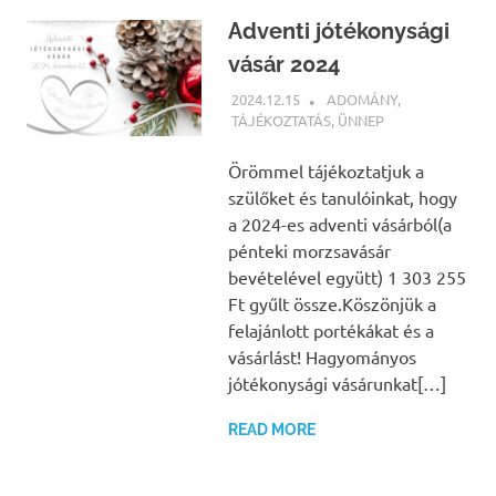
Adventi jótékonysági
vásár 2024
2024.12.15
BÁRTFAI JUDIT
ADOMÁNY
,
TÁJÉKOZTATÁS
,
ÜNNEP
Örömmel tájékoztatjuk a
szülőket és tanulóinkat, hogy
a 2024-es adventi vásárból(a
pénteki morzsavásár
bevételével együtt) 1 303 255
Ft gyűlt össze.Köszönjük a
felajánlott portékákat és a
vásárlást! Hagyományos
jótékonysági vásárunkat[…]
READ MORE