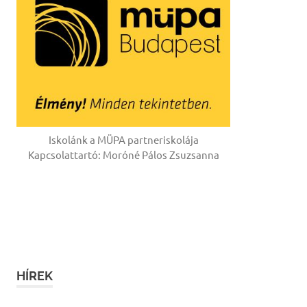
Iskolánk a MÜPA partneriskolája
Kapcsolattartó: Moróné Pálos Zsuzsanna
HÍREK