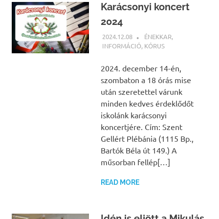
Karácsonyi koncert
2024
2024.12.08
BÁRTFAI JUDIT
ÉNEKKAR
,
INFORMÁCIÓ
,
KÓRUS
2024. december 14-én,
szombaton a 18 órás mise
után szeretettel várunk
minden kedves érdeklődőt
iskolánk karácsonyi
koncertjére. Cím: Szent
Gellért Plébánia (1115 Bp.,
Bartók Béla út 149.) A
műsorban fellép[…]
READ MORE
Idén is eljött a Mikulás