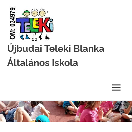
Újbudai Teleki Blanka
Általános Iskola
Teleki-
Blanka-
Grundschule
MENU
Skip
to
content