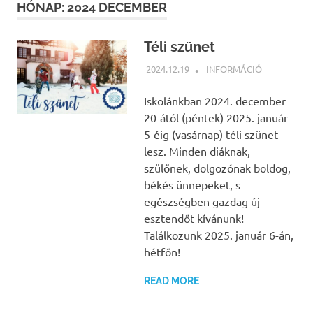
HÓNAP:
2024 DECEMBER
Téli szünet
2024.12.19
BÁRTFAI JUDIT
INFORMÁCIÓ
Iskolánkban 2024. december
20-ától (péntek) 2025. január
5-éig (vasárnap) téli szünet
lesz. Minden diáknak,
szülőnek, dolgozónak boldog,
békés ünnepeket, s
egészségben gazdag új
esztendőt kívánunk!
Találkozunk 2025. január 6-án,
hétfőn!
READ MORE