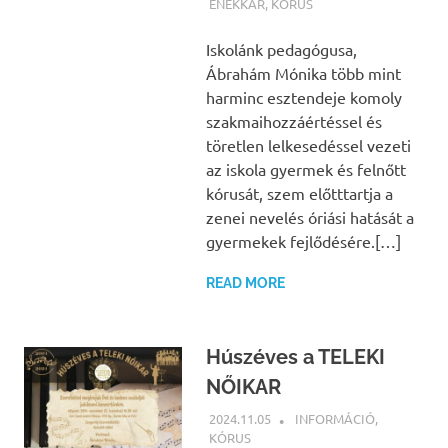
ÉNEKKAR
,
KÓRUS
Iskolánk pedagógusa,
Ábrahám Mónika több mint
harminc esztendeje komoly
szakmaihozzáértéssel és
töretlen lelkesedéssel vezeti
az iskola gyermek és felnőtt
kórusát, szem előtttartja a
zenei nevelés óriási hatását a
gyermekek fejlődésére.[…]
READ MORE
Húszéves a TELEKI
NŐIKAR
2024.11.05
BÁRTFAI JUDIT
INFORMÁCIÓ
,
KÓRUS