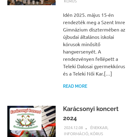
KÓRUS
Idén 2025. május 15-én
rendezték meg a Szent Imre
Gimnázium dísztermében az
újbudai általános iskolai
kórusok minősítő
hangversenyét. A
rendezvényen fellépett a
Teleki Dalosai gyermekkórus
és a Teleki Női Kar.[…]
READ MORE
Karácsonyi koncert
2024
2024.12.08
BÁRTFAI JUDIT
ÉNEKKAR
,
INFORMÁCIÓ
,
KÓRUS