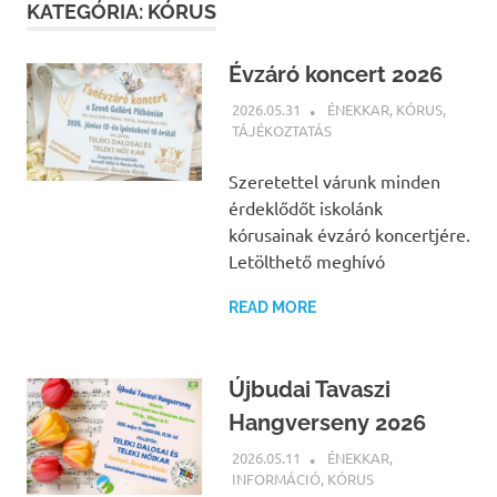
KATEGÓRIA:
KÓRUS
Évzáró koncert 2026
2026.05.31
BÁRTFAI JUDIT
ÉNEKKAR
,
KÓRUS
,
TÁJÉKOZTATÁS
Szeretettel várunk minden
érdeklődőt iskolánk
kórusainak évzáró koncertjére.
Letölthető meghívó
READ MORE
Újbudai Tavaszi
Hangverseny 2026
2026.05.11
BÁRTFAI JUDIT
ÉNEKKAR
,
INFORMÁCIÓ
,
KÓRUS