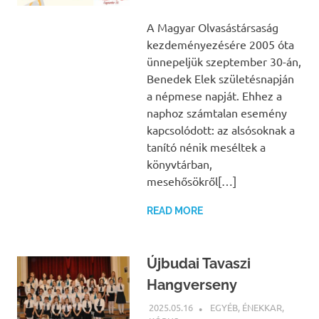
A Magyar Olvasástársaság
kezdeményezésére 2005 óta
ünnepeljük szeptember 30-án,
Benedek Elek születésnapján
a népmese napját. Ehhez a
naphoz számtalan esemény
kapcsolódott: az alsósoknak a
tanító nénik meséltek a
könyvtárban,
mesehősökről[…]
READ MORE
Újbudai Tavaszi
Hangverseny
2025.05.16
BÁRTFAI JUDIT
EGYÉB
,
ÉNEKKAR
,