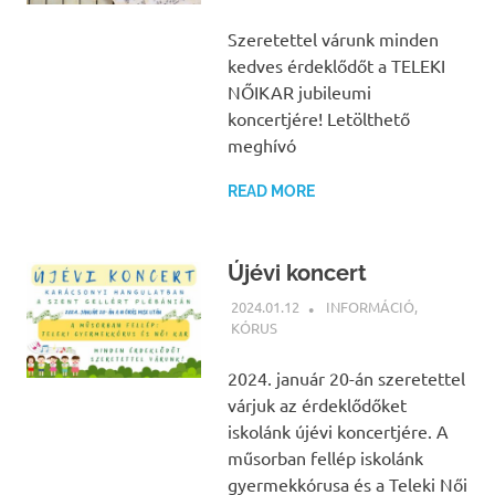
Szeretettel várunk minden
kedves érdeklődőt a TELEKI
NŐIKAR jubileumi
koncertjére! Letölthető
meghívó
READ MORE
Újévi koncert
2024.01.12
BÁRTFAI JUDIT
INFORMÁCIÓ
,
KÓRUS
2024. január 20-án szeretettel
várjuk az érdeklődőket
iskolánk újévi koncertjére. A
műsorban fellép iskolánk
gyermekkórusa és a Teleki Női