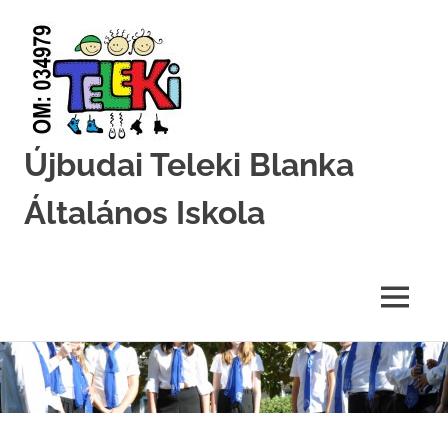
Újbudai Teleki Blanka
Általános Iskola
Teleki-
Blanka-
Grundschule
MENU
Skip
to
content