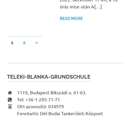
órás mise után A[…]
READ MORE
Bejegyzések
NEXT
1
2
»
POSTS
lapozása
TELEKI-BLANKA-GRUNDSCHULE
1119, Budapest Bikszádi u. 61-63.
Tel: +36-1-205-71-71
OM azonosító: 034979
Fenntartó: Dél-Budai Tankerületi Központ