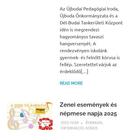
Az Újbudai Pedagógiai Iroda,
Újbuda Önkormányzata és a
Dél-Budai Tankerületi Központ
idén is megrendezi
hagyományos tavaszi
hangversenyét. A
rendezvényen iskolánk
gyermek- és felnőtt kórusa is
fellép. Szeretettel várjuk az
érdeklődő[…]
READ MORE
Zenei események és
népmese napja 2025
2025.10.04
BÁRTFAI JUDIT
ÉNEKKAR
,
INFORMÁCIÓ
,
KÓRUS