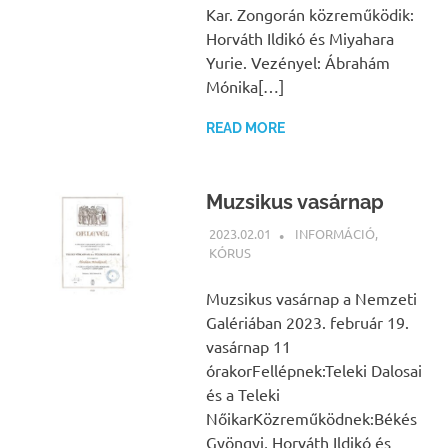
Kar. Zongorán közreműködik:
Horváth Ildikó és Miyahara
Yurie. Vezényel: Ábrahám
Mónika[…]
READ MORE
Muzsikus vasárnap
2023.02.01
NBEA
INFORMÁCIÓ
,
KÓRUS
Muzsikus vasárnap a Nemzeti
Galériában 2023. február 19.
vasárnap 11
órakorFellépnek:Teleki Dalosai
és a Teleki
NőikarKözreműködnek:Békés
Gyöngyi, Horváth Ildikó és