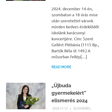
2024. december 14-én,
szombaton a 18 órás mise
után szeretettel várunk
minden kedves érdeklődőt
iskolánk karácsonyi
koncertjére. Cím: Szent
Gellért Plébánia (1115 Bp.,
Bartók Béla út 149.) A
műsorban fellép[…]
READ MORE
„Újbuda
gyermekeiért”
elismerés 2024
2024.11.12
BÁRTFAI JUDIT
ELISMERÉS
,