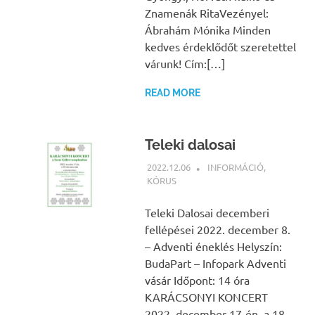
Znamenák RitaVezényel:
Ábrahám Mónika Minden
kedves érdeklődőt szeretettel
várunk! Cím:[…]
READ MORE
Teleki dalosai
2022.12.06
NBEA
INFORMÁCIÓ
,
KÓRUS
Teleki Dalosai decemberi
fellépései 2022. december 8.
– Adventi éneklés Helyszín:
BudaPart – Infopark Adventi
vásár Időpont: 14 óra
KARÁCSONYI KONCERT
2022. december 17-én, a 18