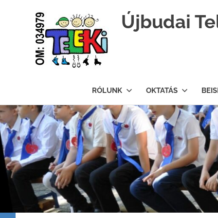
Újbudai Te
Teleki-
Blanka-
RÓLUNK
OKTATÁS
BEI
Grundschule
Skip
to
content