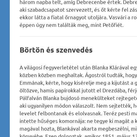
három napba telt, amíg Debrecenbe értek. Debrec
aki szabadcsapatot szervezett, és őt kérte fel zá
ekkor látta a fiatal őrnagyot utoljára. Vasvári a 
éppen úgy nem találták meg, mint Petőfiét.
Börtön és szenvedés
A világosi fegyverletétel után Blanka Klárával egy
közben közben meghaltak. Ágostról tudták, hogy
Emmának, kérte, hogy kisérelje meg a kijutást 
öltözve, hamis papírokkal jutott el Drezdába, férj
Pálfalván Blanka bujdosó menekülteket rejtegete
aki ugyanilyen módon válaszolt. Nem sejtették, h
levelet felbontanak és elolvasnak. Teréz pesti m
intette hűséges komornája: ne tegye ki magát a k
magával hozta, Blankával akarta megbeszélni, mit
könyvébe. Ezen dolgoztak, amikor 1851. május 13