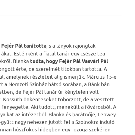
, s a lányok rajongtak
Fejér Pál tanította
rákat. Esténként a fiatal tanár egy csésze tea
ekről. Blanka
tudta, hogy Fejér Pál Vasvári Pál
ngott érte, de szerelmét titokban tartotta. A
l, amelynek részleteit alig ismerjük. Március 15-e
t a Nemzeti Színház hátsó sorában, a Bánk bán
etben, de Fejér Pál tanár úr kénytelen volt
tt. Kossuth önkénteseket toborzott, de a vesztett
 fenyegette. Aki tudott, menekült a fővárosból. A
yaikat az intézetből. Blanka és barátnője, Leöwey
együtt nagy nehezen jutott fel a Szolnokra induló
. Onnan húszfokos hidegben egy rozoga szekéren