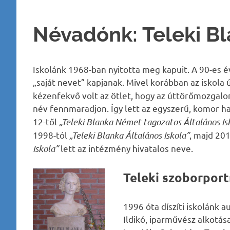
Névadónk: Teleki B
Iskolánk 1968-ban nyitotta meg kapuit. A 90-es é
„saját nevet” kapjanak. Mivel korábban az iskola 
kézenfekvő volt az ötlet, hogy az úttörőmozgalom
név fennmaradjon. Így lett az egyszerű, komor h
12-től
„Teleki Blanka Német tagozatos Általános Is
1998-tól
„Teleki Blanka Általános Iskola”
, majd 201
Iskola”
lett az intézmény hivatalos neve.
Teleki szoborport
1996 óta díszíti iskolánk 
Ildikó, iparművész alkotás