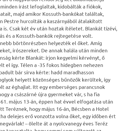
minden írást lefoglaltak, kidobálták a fiókok,
zatait, majd amikor Kossuth-bankókat találtak,
án Pestre hurcolták a kaszárnyából átalakított
is. Csak két év után hoztak ítéletet. Blankát tízévi,
lás és a Kossuth-bankók rejtegetése volt.
lenebb börtönrészben helyezték el őket. Amíg
ket, írószereket. De annak halála után minden
ág kérte Blankát: írjon kegyelmi kérvényt, ő
lt el így. Télen a -35 fokos hidegben nehezen
abadult bár sírva kérte: hadd maradhasson
foglyok helyett közönséges bűnözők kerültek, így
olt az éghajlat. Itt egy emberséges parancsnok
gy a császárné újra gyermeket vár, s ha fia
1861. május 13-án, éppen hat évvel elfogatása után
ött Teréznek, hogy május 16-án, Bécsben a Hotel
ha delejes erő vonzotta volna őket, egy időben ért
megvárlak! – ölelte át a nyolcvanegy éves Teréz
úan tapasztalta, hogy semmi sem változott az