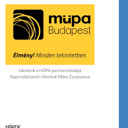
Iskolánk a MÜPA partneriskolája
Kapcsolattartó: Moróné Pálos Zsuzsanna
HÍREK