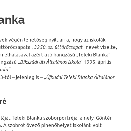
lanka
vek végén lehetőség nyílt arra, hogy az iskolák
úttörőcsapata „
3250. sz. úttörőcsapat
” nevet viselte,
 elhalásával azért a jó hangzású „Teleki Blanka”
angzású „
Bikszádi úti Általános Iskola
” 1995. április
kola”
.
3-tól – jelenleg is –
„Újbudai Teleki Blanka Általános
ré
auláját Teleki Blanka szoborportréja, amely Göntér
a. A szobrot övező pihenőhelyet iskolánk volt