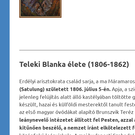
________________________________________________
Teleki Blanka élete (1806-1862)
Erdélyi arisztokrata család sarja, a ma Máramaro
Apja, a sz
(Satulung) született 1806. július 5-én.
jelenleg felújítás alatt álló kastélyában töltött
készült, hazai és külföldi mesterektől tanult fe
az első magyar óvódákat alapító Brunszvik Teréz 
leánynevelő intézetet állított fel Pesten, azzal
kitűnően beszélő, a nemzet iránt elkötelezett 