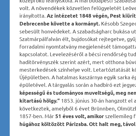
középfokú leányiskola. A mai budapesti Szabadság
volt. A növendékek közvetlen felügyeletét Leövey
irányította.
Az intézetet 1848 végén, Pest kiürí
Késobb Szegedr
Debrecenbe követte a kormányt.
sebesült honvédeket. A szabadságharc bukása ut
Szatmárpálfalván élt, bujdosókat rejtegetve, gyű
forradalmi nyomtatvány megjelenését támogatta é
kapcsolatot. Levelezéséről a bécsi rendőrség tu
haditörvényszék szerint azért, mert otthona búvó
mesterkedések színhelye volt. Letartóztatását k
Újépületben. A hatalmas kaszárnya egyik sarka 
épületével. A tárgyalás során a hadbíró ezt jegy
képességű és tudományos muveltségű, meg nem f
1853. június 30-án hangzott el a
kitartású hölgy.”
következtek, amelyből 6 évet Brünnben, Olmützb
1857-ben. Már
szellemileg f
51 éves volt, amikor
húgához költözött Párizsba. Ott halt meg, távol