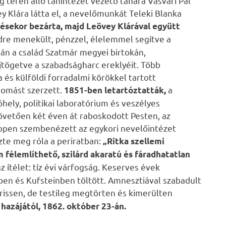
 téren álló tanintézet vezető tanára Vasvári Pál
 Klára látta el, a nevelőmunkát Teleki Blanka
tésekor bezárta, majd Leövey Klárával együtt
e menekült, pénzzel, élelemmel segítve a
án a család Szatmár megyei birtokán,
jtögetve a szabadságharc ereklyéit. Több
s külföldi forradalmi körökkel tartott
domást szerzett.
a
1851-ben letartóztatták,
hely, politikai laboratórium és veszélyes
övetően két éven át raboskodott Pesten, az
éppen szembenézett az egykori nevelőintézet
ezte meg róla a periratban:
„Ritka szellemi
élemlíthető, szilárd akaratú és fáradhatatlan
z ítélet: tíz évi várfogság. Keserves évek
en és Kufsteinben töltött. Amnesztiával szabadult
rissen, de testileg megtörten és kimerülten
 hazájától, 1862. október 23-án.