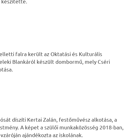
készítette.
letti falra került az Oktatási és Kulturális
Teleki Blankáról készült dombormű, mely Cséri
otása.
ósát díszíti Kertai Zalán, festőművész alkotása, a
festmény. A képet a szülői munkaközösség 2018-ban,
évzáróján ajándékozta az iskolának.