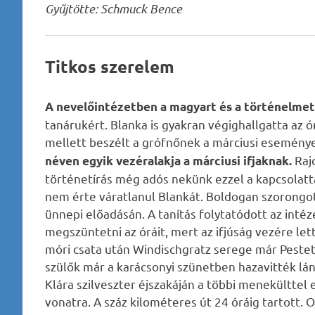
Gyűjtötte: Schmuck Bence
Titkos szerelem
A nevelőintézetben a magyart és a történelmet 
tanárukért. Blanka is gyakran végighallgatta az ó
mellett beszélt a grófnőnek a márciusi esemény
Rajo
néven egyik vezéralakja a márciusi ifjaknak.
történetírás még adós nekünk ezzel a kapcsolatta
nem érte váratlanul Blankát. Boldogan szorongot
ünnepi előadásán. A tanítás folytatódott az intéz
megszüntetni az óráit, mert az ifjúság vezére le
móri csata után Windischgratz serege már Pestet
szülők már a karácsonyi szünetben hazavitték lán
Klára szilveszter éjszakáján a többi menekülttel 
vonatra. A száz kilométeres út 24 óráig tartott