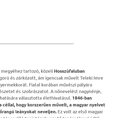
___________________________________
s megyéhez tartozó, közeli
Hosszúfaluban
igorú és zárkózott, ám igencsak művelt Teleki Imre
e gyermekkorát. Fiatal korában művészi pályára
stészetet és szobrászatot. A nőnevelést nagynénje,
hatására választotta élethivatásul.
1846-ban
 a céllal, hogy korszerűen művelt, a magyar nyelvet
Ez volt az első magyar
főrangú leányokat neveljen.