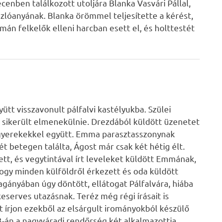
enben találkozott utoljára Blanka Vasvári Pállal,
szlóanyának. Blanka örömmel teljesítette a kérést,
román felkelők elleni harcban esett el, és holttestét
ütt visszavonult pálfalvi kastélyukba. Szülei
 sikerült elmenekülnie. Drezdából küldött üzenetet
a gyerekekkel együtt. Emma parasztasszonynak
ét betegen találta, Ágost már csak két hétig élt.
tt, és vegytintával írt leveleket küldött Emmának,
ogy minden külföldről érkezett és oda küldött
agányában úgy döntött, ellátogat Pálfalvára, hiába
eserves utazásnak. Teréz még régi írásait is
 írjon ezekből az elsárgult irományokból készülő
-án a nagyváradi rendőrség két alkalmazottja