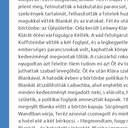
jelent meg, felmutatták a házkutatási parancsot, 
szekrények tartalmát, felhasították a fotelek hu
magukkal vitték Blankát és az iratokat. Fél év ut
börtönbe: az Újépületbe. Oda került Leöwey Klára 
Klárát ötévi várfogságra ítélték. A vád felségáru
Kuffsteinbe vitték a két foglyot, és a legkegyet
emberséges parancsnokuk volt, kaphattak könyve
kedvezményt megvontak tőlük. A császárhű rokons
nyugodtan azt felelte: Nem tudom mi az! Öt év te
juthattak szabad levegőhőz. Öt év után Klára sz
Blankával. A hatodik évben a börtönbe politikai 
Blankát átszállították Laibachba, ahol enyhébb v
minden kedvezményt megadott neki, s elárulta, ho
születik, a politikai foglyok amnesztiát kapnak. 
megnyílt Blanka előtt a börtön kapuja. Sürgönyz
Wandlban várja, Teréz azonnal csomagolt és mint
a hotel elé a két bérkocsi. – Megmondtam, hogy 
Blankát – és betartotta ígéretét. Blanka szomor