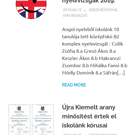
nyelvvizsgák 2019.
2019.06.12
NBEA
EREDMÉNYEINK
,
INFORMÁCIÓ
Angol nyelvből iskolánk 10
tanulója tett középfokú B2
komplex nyelvvizsgát : Csilik
Zsófia 8.a Gresó Ákos 8.a
Keszler Ákos 8.b Makranczi
Zsombor 8.b Mihálka Fanni 8.b
Módly Dominik 8.a Sáfrán[…]
READ MORE
Újra Kiemelt arany
minősítést értek el
iskolánk kórusai
2019.06.05
NBEA
EREDMÉNYEINK
,