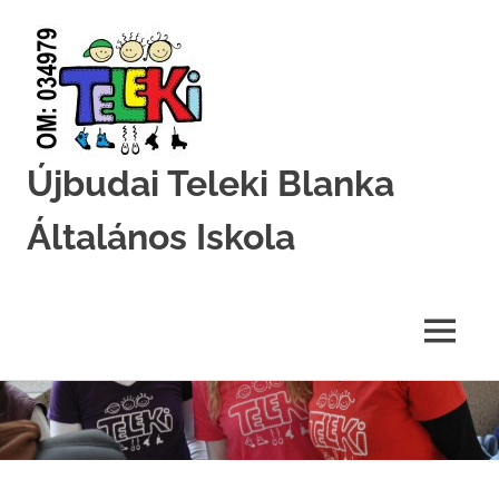
Újbudai Teleki Blanka
Általános Iskola
Teleki-
Blanka-
Grundschule
MENU
Skip
to
content