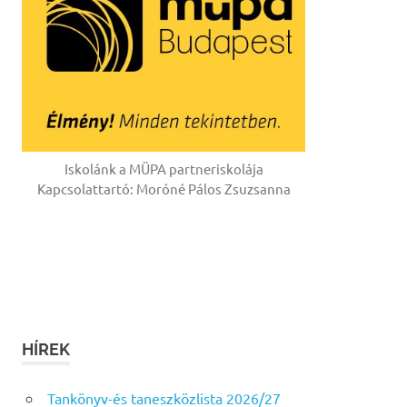
Iskolánk a MÜPA partneriskolája
Kapcsolattartó: Moróné Pálos Zsuzsanna
HÍREK
Tankönyv-és taneszközlista 2026/27