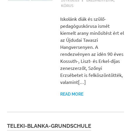
KÓRUS
Iskolánk diák és szülő-
pedagóguskórusa ismét
kiemelt arany minősítést ért el
az Újdudai Tavaszi
Hangversenyen. A
rendezvényen az idén 90 éves
Kossuth-, Liszt- és Erkel-díjas
zeneszerzőt, Szőnyi
Erzsébetet is felköszöntötték,
valamint[…]
READ MORE
TELEKI-BLANKA-GRUNDSCHULE