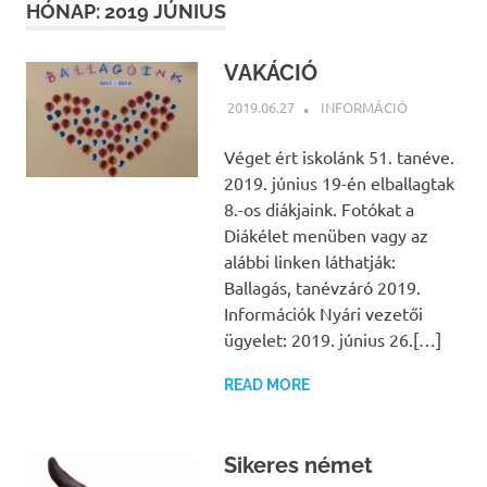
HÓNAP:
2019 JÚNIUS
VAKÁCIÓ
2019.06.27
NBEA
INFORMÁCIÓ
Véget ért iskolánk 51. tanéve.
2019. június 19-én elballagtak
8.-os diákjaink. Fotókat a
Diákélet menüben vagy az
alábbi linken láthatják:
Ballagás, tanévzáró 2019.
Információk Nyári vezetői
ügyelet: 2019. június 26.[…]
READ MORE
Sikeres német