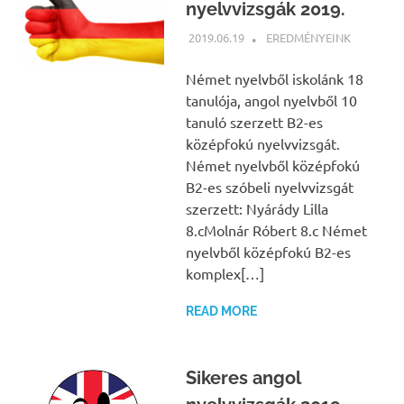
nyelvvizsgák 2019.
2019.06.19
NBEA
EREDMÉNYEINK
Német nyelvből iskolánk 18
tanulója, angol nyelvből 10
tanuló szerzett B2-es
középfokú nyelvvizsgát.
Német nyelvből középfokú
B2-es szóbeli nyelvvizsgát
szerzett: Nyárády Lilla
8.cMolnár Róbert 8.c Német
nyelvből középfokú B2-es
komplex[…]
READ MORE
Sikeres angol