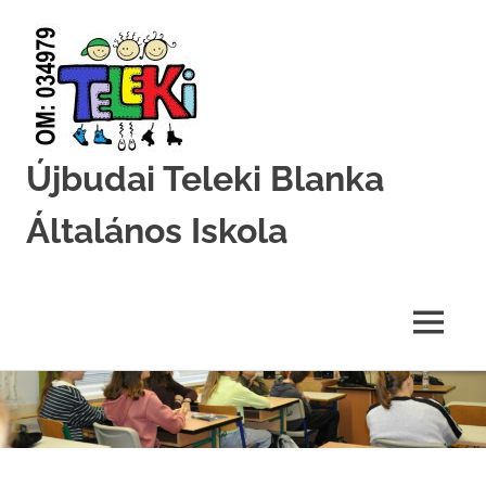
Újbudai Teleki Blanka
Általános Iskola
Teleki-
Blanka-
Grundschule
MENU
Skip
to
content