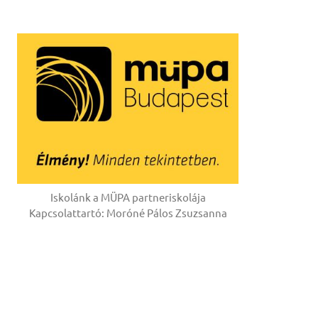
Iskolánk a MÜPA partneriskolája
Kapcsolattartó: Moróné Pálos Zsuzsanna