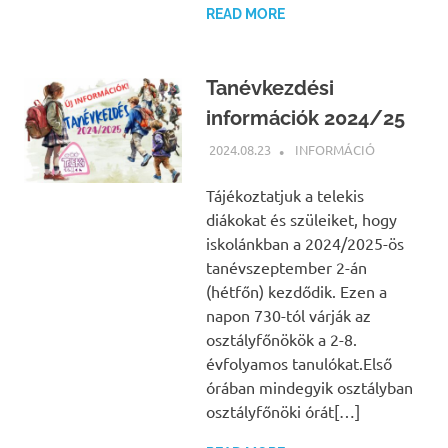
READ MORE
Tanévkezdési
információk 2024/25
2024.08.23
BÁRTFAI JUDIT
INFORMÁCIÓ
Tájékoztatjuk a telekis
diákokat és szüleiket, hogy
iskolánkban a 2024/2025-ös
tanévszeptember 2-án
(hétfőn) kezdődik. Ezen a
napon 730-tól várják az
osztályfőnökök a 2-8.
évfolyamos tanulókat.Első
órában mindegyik osztályban
osztályfőnöki órát[…]