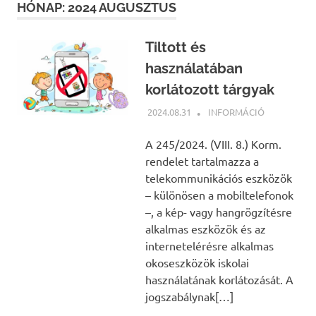
HÓNAP:
2024 AUGUSZTUS
Tiltott és
használatában
korlátozott tárgyak
2024.08.31
BÁRTFAI JUDIT
INFORMÁCIÓ
A 245/2024. (VIII. 8.) Korm.
rendelet tartalmazza a
telekommunikációs eszközök
– különösen a mobiltelefonok
–, a kép- vagy hangrögzítésre
alkalmas eszközök és az
internetelérésre alkalmas
okoseszközök iskolai
használatának korlátozását. A
jogszabálynak[…]