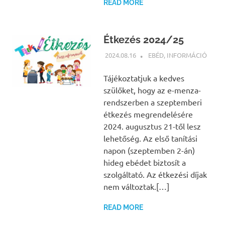
READ MORE
Étkezés 2024/25
2024.08.16
BÁRTFAI JUDIT
EBÉD
,
INFORMÁCIÓ
Tájékoztatjuk a kedves
szülőket, hogy az e-menza-
rendszerben a szeptemberi
étkezés megrendelésére
2024. augusztus 21-től lesz
lehetőség. Az első tanítási
napon (szeptemben 2-án)
hideg ebédet biztosít a
szolgáltató. Az étkezési díjak
nem változtak.[…]
READ MORE