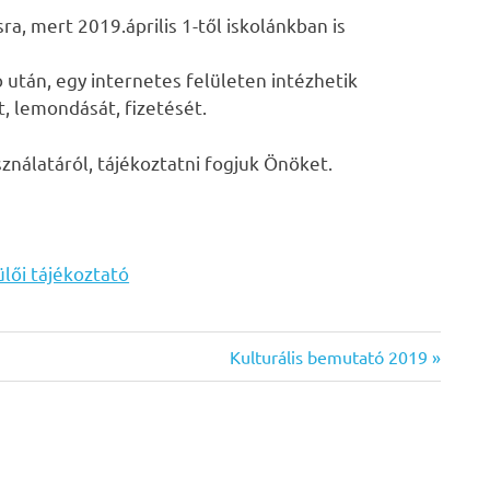
ra, mert 2019.április 1-től iskolánkban is
ó után, egy internetes felületen intézhetik
 lemondását, fizetését.
ználatáról, tájékoztatni fogjuk Önöket.
lői tájékoztató
Next
Kulturális bemutató 2019
Post: