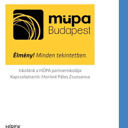
Iskolánk a MÜPA partneriskolája
Kapcsolattartó: Moróné Pálos Zsuzsanna
HÍREK