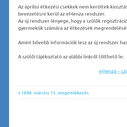
Az áprilisi étkezési csekkek nem kerültek kiosztás
bevezetésre kerül az eMenza rendszer.
Az új rendszer lényege, hogy a szülők regisztráci
gyermekük számára az étkezések megrendelését,
Amint bővebb információk lesz az új rendszer has
A szülői tájékoztató az alábbi linkről tölthető le:
eMenza – szü
Previous
Bejegyzés
1848. március 15. megemlékezés
Post:
navigáció