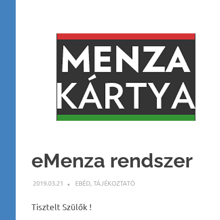
eMenza rendszer
2019.03.21
NBEA
EBÉD
,
TÁJÉKOZTATÓ
Tisztelt Szülők !