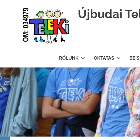
Újbudai Te
Teleki-
Blanka-
RÓLUNK
OKTATÁS
BEI
Grundschule
Skip
to
content