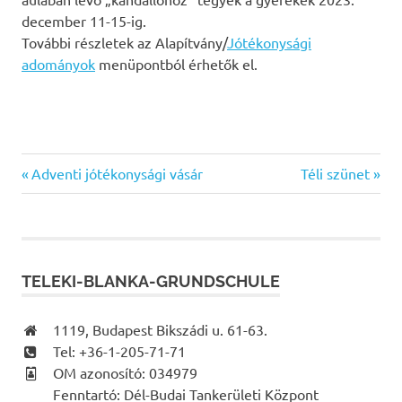
december 11-15-ig.
További részletek az Alapítvány/
Jótékonysági
adományok
menüpontból érhetők el.
Previous
Next
Bejegyzés
Adventi jótékonysági vásár
Téli szünet
Post:
Post:
navigáció
TELEKI-BLANKA-GRUNDSCHULE
1119, Budapest Bikszádi u. 61-63.
Tel: +36-1-205-71-71
OM azonosító: 034979
Fenntartó: Dél-Budai Tankerületi Központ