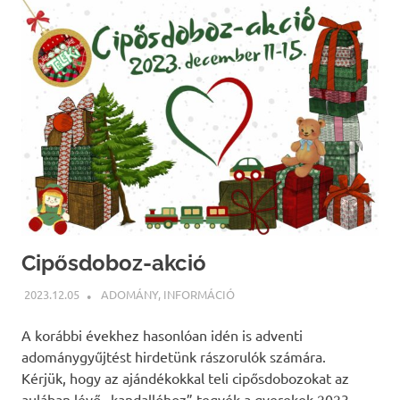
Cipősdoboz-akció
2023.12.05
BÁRTFAI JUDIT
ADOMÁNY
,
INFORMÁCIÓ
A korábbi évekhez hasonlóan idén is adventi
adománygyűjtést hirdetünk rászorulók számára.
Kérjük, hogy az ajándékokkal teli cipősdobozokat az
aulában lévő „kandallóhoz” tegyék a gyerekek 2023.