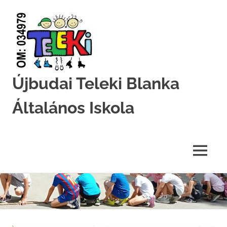
Újbudai Teleki Blanka
Általános Iskola
Teleki-
Blanka-
Grundschule
MENU
Skip
to
content