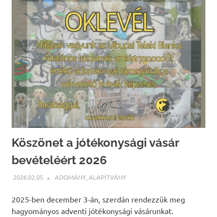
Köszönet a jótékonysági vásár
bevételéért 2026
2026.02.05
BÁRTFAI JUDIT
ADOMÁNY
,
ALAPÍTVÁNY
2025-ben december 3-án, szerdán rendezzük meg
hagyományos adventi jótékonysági vásárunkat.