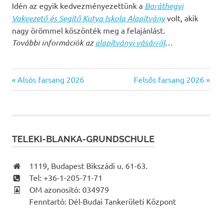
Idén az egyik kedvezményezettünk a
Baráthegyi
Vakvezető és Segítő Kutya Iskola Alapítvány
volt, akik
nagy örömmel köszönték meg a felajánlást.
További információk az
alapítványi vásárról
…
Previous
Next
Bejegyzés
Alsós farsang 2026
Felsős farsang 2026
Post:
Post:
navigáció
TELEKI-BLANKA-GRUNDSCHULE
1119, Budapest Bikszádi u. 61-63.
Tel: +36-1-205-71-71
OM azonosító: 034979
Fenntartó: Dél-Budai Tankerületi Központ