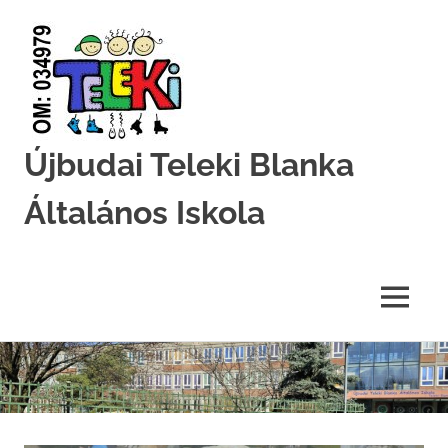
Újbudai Teleki Blanka
Általános Iskola
Teleki-
Blanka-
Grundschule
MENU
Skip
to
content