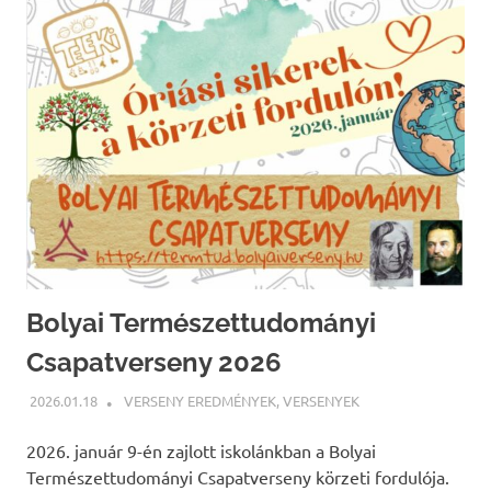
Bolyai Természettudományi
Csapatverseny 2026
2026.01.18
BÁRTFAI JUDIT
VERSENY EREDMÉNYEK
,
VERSENYEK
2026. január 9-én zajlott iskolánkban a Bolyai
Természettudományi Csapatverseny körzeti fordulója.