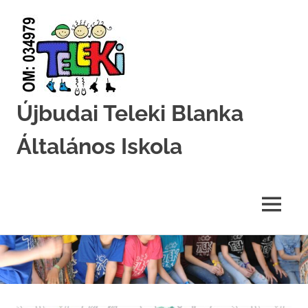
Újbudai Teleki Blanka
Általános Iskola
Teleki-
Blanka-
Grundschule
MENU
Skip
to
content