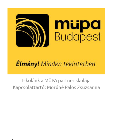
Iskolánk a MÜPA partneriskolája
Kapcsolattartó: Moróné Pálos Zsuzsanna