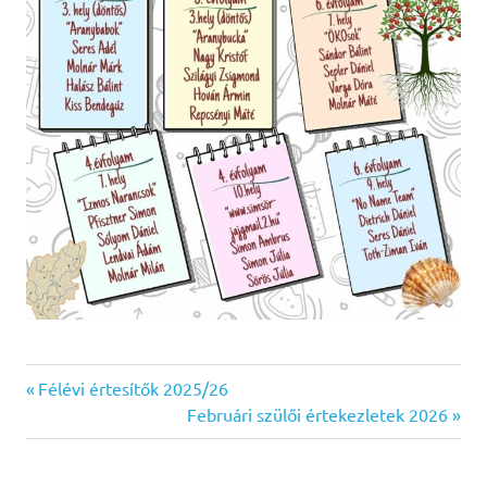
Previous
Bejegyzés
Félévi értesítők 2025/26
Post:
Next
Februári szülői értekezletek 2026
navigáció
Post: