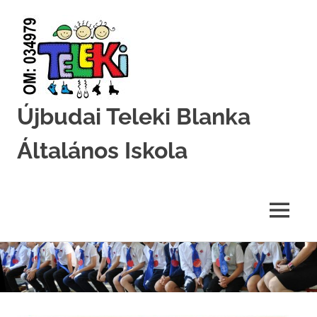
Újbudai Teleki Blanka
Általános Iskola
Teleki-
Blanka-
Grundschule
MENU
Skip
to
content