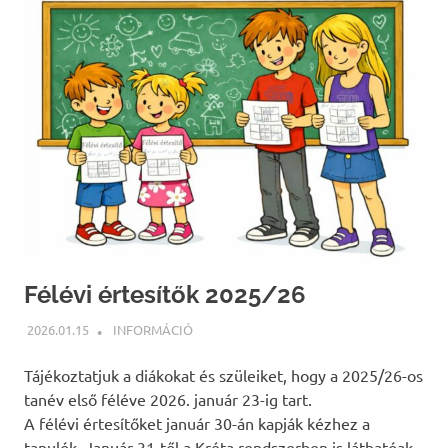
Félévi értesítők 2025/26
2026.01.15
BÁRTFAI JUDIT
INFORMÁCIÓ
Tájékoztatjuk a diákokat és szüleiket, hogy a 2025/26-os
tanév első féléve 2026. január 23-ig tart.
A félévi értesítőket január 30-án kapják kézhez a
tanulók. Január 31-től a Kréta rendszerben is láthatóak