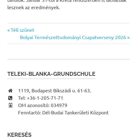
lesznek az eredmények.
Previous
Bejegyzés
Téli szünet
Post:
Next
Bolyai Természettudományi Csapatverseny 2026
navigáció
Post:
TELEKI-BLANKA-GRUNDSCHULE
1119, Budapest Bikszádi u. 61-63.
Tel: +36-1-205-71-71
OM azonosító: 034979
Fenntartó: Dél-Budai Tankerületi Központ
KERESÉS