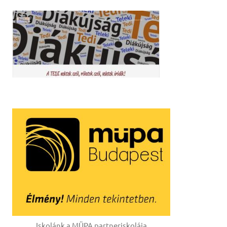
Iskolánk a MÜPA partneriskolája