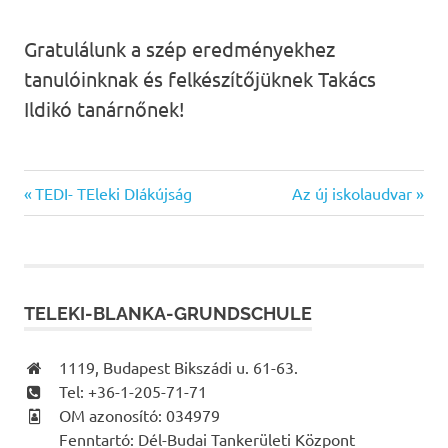
Gratulálunk a szép eredményekhez
tanulóinknak és felkészítőjüknek Takács
Ildikó tanárnőnek!
Previous
Next
Bejegyzés
TEDI- TEleki DIákújság
Az új iskolaudvar
Post:
Post:
navigáció
TELEKI-BLANKA-GRUNDSCHULE
1119, Budapest Bikszádi u. 61-63.
Tel: +36-1-205-71-71
OM azonosító: 034979
Fenntartó: Dél-Budai Tankerületi Központ