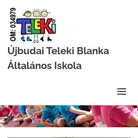
Újbudai Teleki Blanka
Általános Iskola
Teleki-
Blanka-
Grundschule
MENU
Skip
to
content