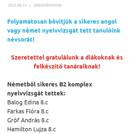
2022.06.13
NBEA
EREDMÉNYEINK
Folyamatosan bővítjük a sikeres angol
vagy német nyelvvizsgát tett tanulóink
névsorát!
Szeretettel gratulálunk a diákoknak és
felkészítő tanáraiknak!
Németből sikeres B2 komplex
nyelvvizsgát tettek:
Balog Edina 8.c
Farkas Flóra 8.c
Gróf András 8.c
Hamilton Lujza 8.c