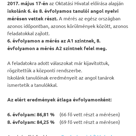
2017. május 17‐én
az Oktatási Hivatal előírása alapján
iskolánk 6. és 8. évfolyamos tanulói angol nyelvi
mérésen vettek részt.
A mérés az egész országban
azonos időpontban, azonos körülmények között, azonos
feladatokkal zajlott.
6. évfolyamon a mérés az A1 szintnek, 8.
évfolyamon a mérés A2 szintnek felel meg.
A feladatokra adott válaszokat már kijavítottuk,
rögzítettük a központi rendszerbe.
Iskolánk tanulóinak eredményeit az angol tanárok
ismertetik a tanulókkal.
Az elért eredmények átlaga évfolyamonként:
6. évfolyam: 86,81 %
(66 fő vett részt a mérésen)
8. évfolyam: 84,25 %
(69 fő vett részt a mérésen)