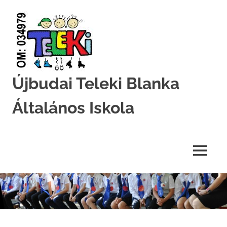
Újbudai Teleki Blanka
Általános Iskola
Teleki-
Blanka-
Grundschule
MENU
Skip
to
content