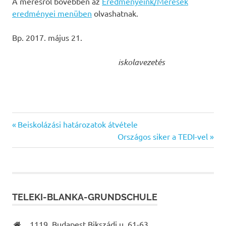
A mérésről bővebben az
Eredményeink/Mérések
eredményei menüben
olvashatnak.
Bp. 2017. május 21.
iskolavezetés
Previous
Bejegyzés
Beiskolázási határozatok átvétele
Post:
Next
Országos siker a TEDI-vel
navigáció
Post:
TELEKI-BLANKA-GRUNDSCHULE
1119, Budapest Bikszádi u. 61-63.