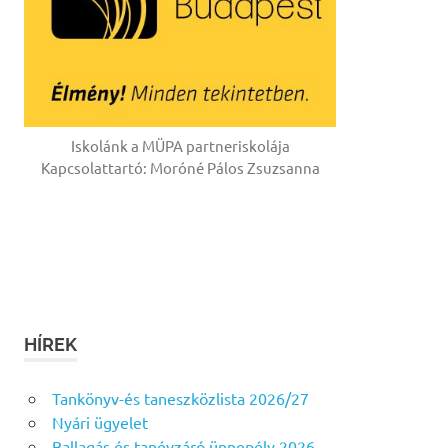
Iskolánk a MÜPA partneriskolája
Kapcsolattartó: Moróné Pálos Zsuzsanna
HÍREK
Tankönyv-és taneszközlista 2026/27
Nyári ügyelet
Ballagás és tanévzáró ünnepély 2026