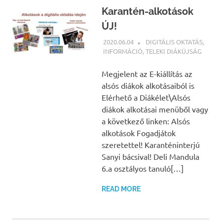
Karantén-alkotások
ÚJ!
2020.06.04
NBEA
DIGITÁLIS OKTATÁS
,
INFORMÁCIÓ
,
TELEKI DIÁKÚJSÁG
Megjelent az E-kiállítás az
alsós diákok alkotásaiból is
Elérhető a Diákélet\Alsós
diákok alkotásai menüből vagy
a következő linken: Alsós
alkotások Fogadjátok
szeretettel! Karanténinterjú
Sanyi bácsival! Deli Mandula
6.a osztályos tanuló[…]
READ MORE