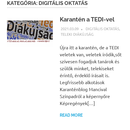
KATEGÓRIA:
DIGITÁLIS OKTATÁS
Karantén a TEDI-vel
2021.03.09
NBEA
DIGITÁLIS OKTATÁS
,
TELEKI DIÁKÚJSÁG
Újra itt a karantén, de a TEDI
veletek van, veletek íródik,sőt
szívesen fogadjuk tanárok és
szülők minket, telekiseket
érintő, érdeklő írásait is.
Legfrissebb alkotások
Karanténblog Mancival
Színpadról a képernyőre
Képregények[…]
READ MORE