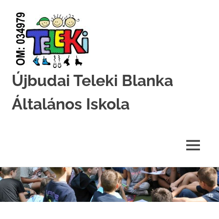
Újbudai Teleki Blanka
Általános Iskola
Teleki-
Blanka-
Grundschule
MENU
Skip
to
content