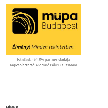
Iskolánk a MÜPA partneriskolája
Kapcsolattartó: Moróné Pálos Zsuzsanna
HÍREK