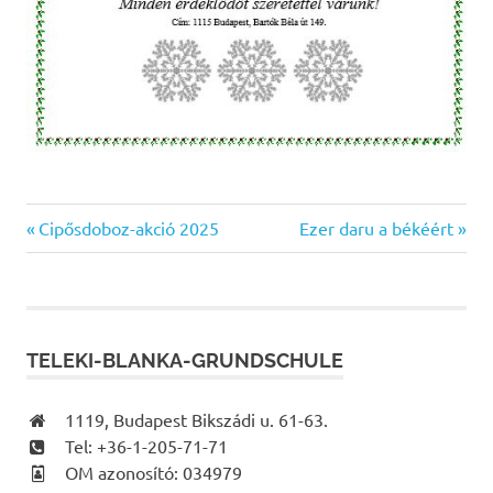
Previous
Next
Bejegyzés
Cipősdoboz-akció 2025
Ezer daru a békéért
Post:
Post:
navigáció
TELEKI-BLANKA-GRUNDSCHULE
1119, Budapest Bikszádi u. 61-63.
Tel: +36-1-205-71-71
OM azonosító: 034979