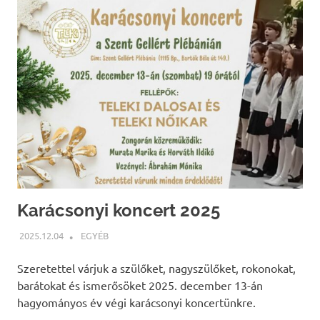
Karácsonyi koncert 2025
2025.12.04
BÁRTFAI JUDIT
EGYÉB
Szeretettel várjuk a szülőket, nagyszülőket, rokonokat,
barátokat és ismerősöket 2025. december 13-án
hagyományos év végi karácsonyi koncertünkre.