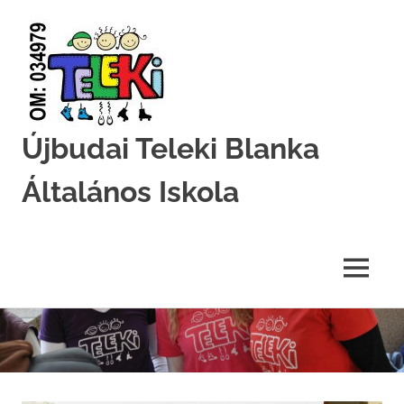
Újbudai Teleki Blanka
Általános Iskola
Teleki-
Blanka-
Grundschule
MENU
Skip
to
content