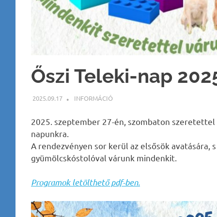
Őszi Teleki-nap 202
2025.09.17
BÁRTFAI JUDIT
INFORMÁCIÓ
2025. szeptember 27-én, szombaton szeretettel vár
napunkra.
A rendezvényen sor kerül az elsősök avatására, 
gyümölcskóstolóval várunk mindenkit.
Programok letölthető pdf-ben.