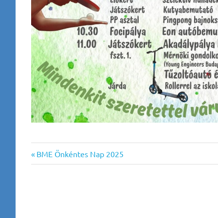
Previous
Bejegyzés
BME Önkéntes Nap 2025
Post:
navigáció