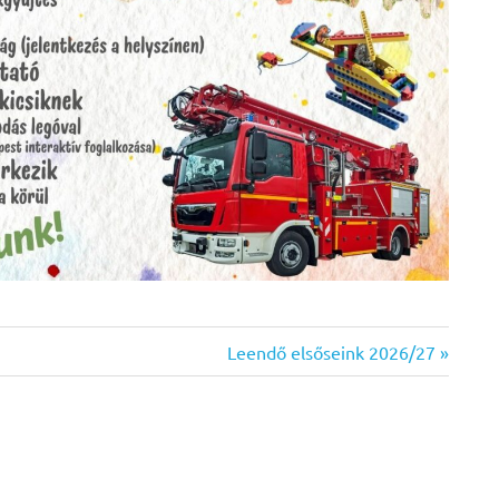
Next
Leendő elsőseink 2026/27
Post: