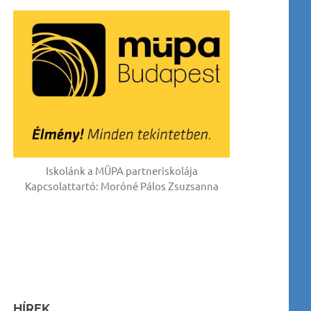
Iskolánk a MÜPA partneriskolája
Kapcsolattartó: Moróné Pálos Zsuzsanna
HÍREK