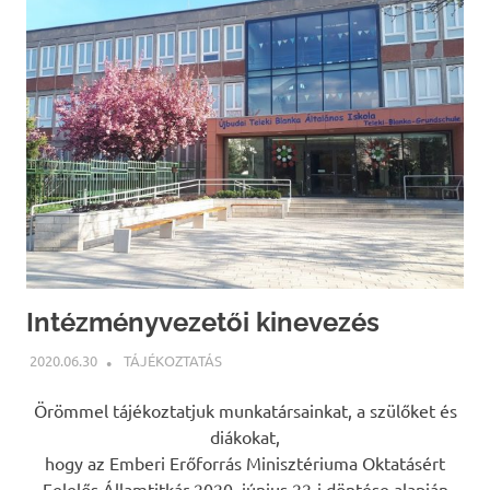
Intézményvezetői kinevezés
2020.06.30
NBEA
TÁJÉKOZTATÁS
Örömmel tájékoztatjuk munkatársainkat, a szülőket és
diákokat,
hogy az Emberi Erőforrás Minisztériuma Oktatásért
Felelős Államtitkár 2020. június 22-i döntése alapján