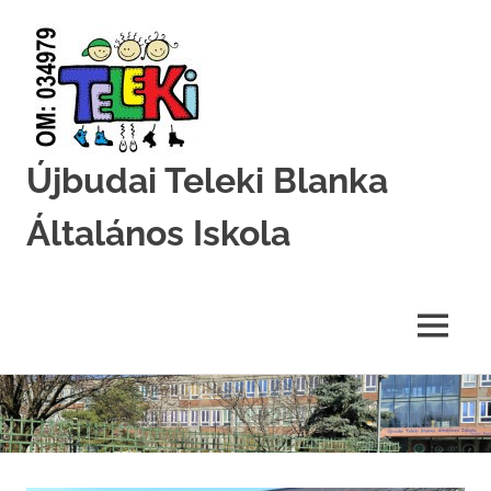
Újbudai Teleki Blanka
Általános Iskola
Teleki-
Blanka-
Grundschule
MENU
Skip
to
content