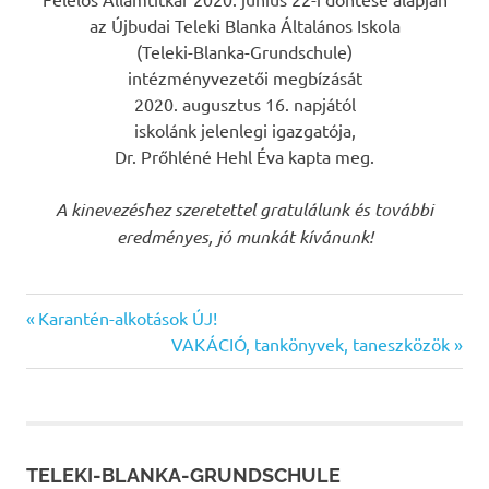
az Újbudai Teleki Blanka Általános Iskola
(Teleki-Blanka-Grundschule)
intézményvezetői megbízását
2020. augusztus 16. napjától
iskolánk jelenlegi igazgatója,
Dr. Prőhléné Hehl Éva kapta meg.
A kinevezéshez szeretettel gratulálunk és további
eredményes, jó munkát kívánunk!
Previous
Bejegyzés
Karantén-alkotások ÚJ!
Post:
Next
VAKÁCIÓ, tankönyvek, taneszközök
navigáció
Post:
TELEKI-BLANKA-GRUNDSCHULE