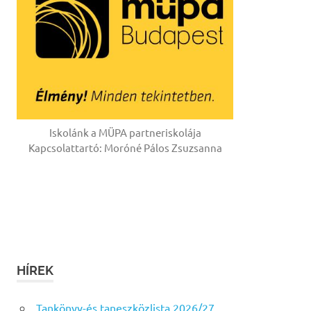
Iskolánk a MÜPA partneriskolája
Kapcsolattartó: Moróné Pálos Zsuzsanna
HÍREK
Tankönyv-és taneszközlista 2026/27