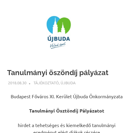
Tanulmányi öszöndíj pályázat
2018.08.30
NBEA
TÁJÉKOZTATÓ
,
ÚJBUDA
Budapest Főváros XI. Kerület Újbuda Önkormányzata
Tanulmányi Ösztöndíj Pályázatot
hirdet a tehetséges és kiemelkedő tanulmányi
eredményt elért diákok részére