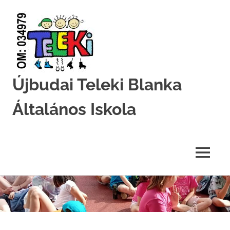
Újbudai Teleki Blanka
Általános Iskola
Teleki-
Blanka-
Grundschule
MENU
Skip
to
content