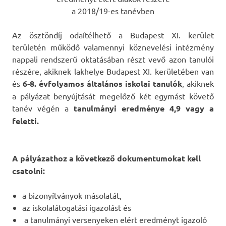
a 2018/19-es tanévben
Az ösztöndíj odaítélhető a Budapest XI. kerület
területén működő valamennyi köznevelési intézmény
nappali rendszerű oktatásában részt vevő azon tanulói
részére, akiknek lakhelye Budapest XI. kerületében van
és
6-8. évfolyamos általános iskolai tanulók
, akiknek
a pályázat benyújtását megelőző két egymást követő
tanév végén a
tanulmányi eredménye 4,9 vagy a
feletti.
A pályázathoz a következő dokumentumokat kell
csatolni:
a bizonyítványok másolatát,
az iskolalátogatási igazolást és
a tanulmányi versenyeken elért eredményt igazoló