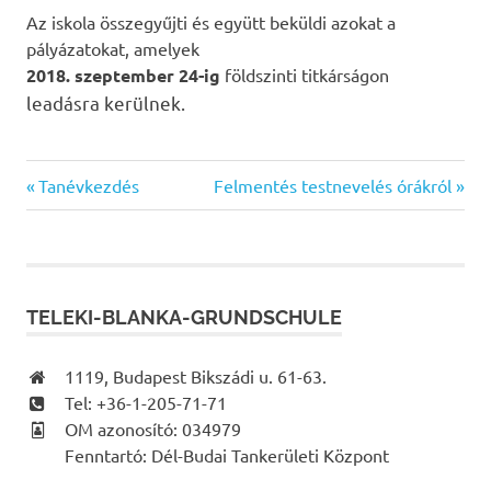
Az iskola összegyűjti és együtt beküldi azokat a
pályázatokat, amelyek
2018. szeptember 24-ig
földszinti titkárságon
leadásra kerülnek.
Previous
Next
Bejegyzés
Tanévkezdés
Felmentés testnevelés órákról
Post:
Post:
navigáció
TELEKI-BLANKA-GRUNDSCHULE
1119, Budapest Bikszádi u. 61-63.
Tel: +36-1-205-71-71
OM azonosító: 034979
Fenntartó: Dél-Budai Tankerületi Központ