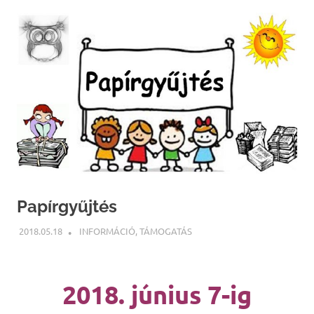
Papírgyűjtés
2018.05.18
NBEA
INFORMÁCIÓ
,
TÁMOGATÁS
2018. június 7-ig