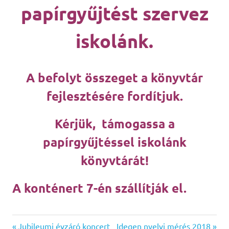
papírgyűjtést szervez
iskolánk.
A befolyt összeget a könyvtár
fejlesztésére fordítjuk.
Kérjük, támogassa a
papírgyűjtéssel iskolánk
könyvtárát!
A konténert 7-én szállítják el.
Previous
Next
Jubileumi évzáró koncert
Idegen nyelvi mérés 2018