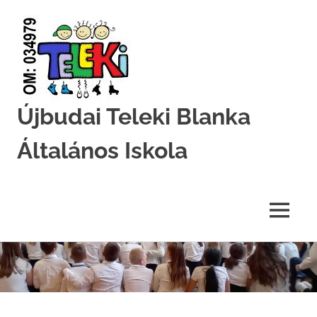
Újbudai Teleki Blanka
Általános Iskola
Teleki-
Blanka-
Grundschule
MENU
Skip
to
content