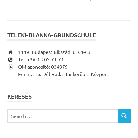
Bejegyzés
Post:
Post:
navigáció
TELEKI-BLANKA-GRUNDSCHULE
1119, Budapest Bikszádi u. 61-63.
Tel: +36-1-205-71-71
OM azonosító: 034979
Fenntartó: Dél-Budai Tankerületi Központ
KERESÉS
Search
SEARCH
for: