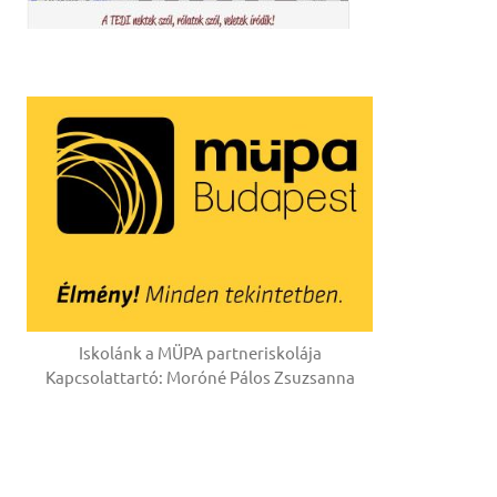
Iskolánk a MÜPA partneriskolája
Kapcsolattartó: Moróné Pálos Zsuzsanna