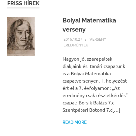
FRISS HÍREK
Bolyai Matematika
verseny
2016.10.27
NBEA
VERSENY
EREDMÉNYEK
Nagyon jól szerepeltek
diákjaink és tanári csapatunk
is a Bolyai Matematika
csapatversenyen. I. helyezést
ért el a 7. évfolyamon: „Az
eredmény csak részletkérdés”
csapat: Borsik Balázs 7.c
Szentpéteri Botond 7.c[…]
READ MORE