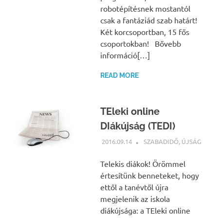
robotépítésnek mostantól
csak a fantáziád szab határt!
Két korcsoportban, 15 fős
csoportokban! Bővebb
információ[…]
READ MORE
TEleki online
DIákújság (TEDI)
2016.09.14
NBEA
SZABADIDŐ
,
ÚJSÁG
Telekis diákok! Örömmel
értesítünk benneteket, hogy
ettől a tanévtől újra
megjelenik az iskola
diákújsága: a TEleki online