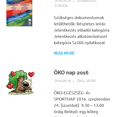
2016.09.24
NBEA
SZABADIDŐ
,
ÚJBUDA
Szükséges dokumentumok
letölthetők: Részletes leírás
Jelentkezés előadói kategória
Jelentkezés alkotóművészet
kategória Szülői nyilatkozat
READ MORE
ÖKO nap 2016
2016.09.18
NBEA
ÖKO
,
SPORT
ÖKO-EGÉSZSÉG- és
SPORTNAP 2016. szeptember
24. (szombat) 9.30 – 13.00
óráig Belépő: egy köteg