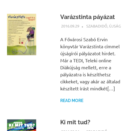
Varázstinta páyázat
2016.09.29
NBEA
SZABADIDŐ
,
ÚJSÁG
A Fővárosi Szabó Ervin
könyvtár Varázstinta címmel
újságírói pályázatot hirdet.
Már a TEDI, Teleki online
Diákújság mellett, erre a
pályázatra is készíthetsz
cikkeket, vagy akár az általad
készített írást mindkét[…]
READ MORE
Ki mit tud?