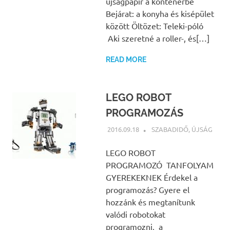
újságpapír a konténerbe
Bejárat: a konyha és kisépület
között Öltözet: Teleki-póló
Aki szeretné a roller-, és[…]
READ MORE
LEGO ROBOT
PROGRAMOZÁS
2016.09.18
NBEA
SZABADIDŐ
,
ÚJSÁG
LEGO ROBOT
PROGRAMOZÓ TANFOLYAM
GYEREKEKNEK Érdekel a
programozás? Gyere el
hozzánk és megtanítunk
valódi robotokat
programozni, a