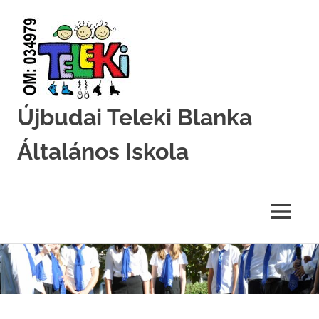
Újbudai Teleki Blanka
Általános Iskola
Teleki-
Blanka-
Grundschule
MENU
Skip
to
content