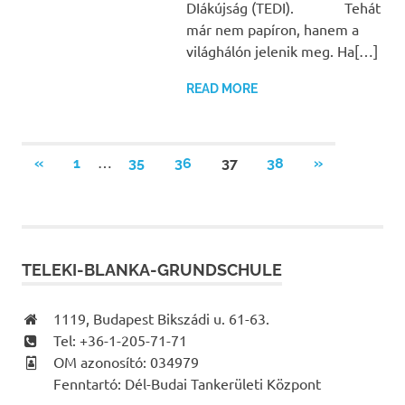
DIákújság (TEDI). Tehát
már nem papíron, hanem a
világhálón jelenik meg. Ha[…]
READ MORE
Bejegyzések
…
PREVIOUS
NEXT
«
1
35
36
37
38
»
POSTS
POSTS
lapozása
TELEKI-BLANKA-GRUNDSCHULE
1119, Budapest Bikszádi u. 61-63.
Tel: +36-1-205-71-71
OM azonosító: 034979
Fenntartó: Dél-Budai Tankerületi Központ