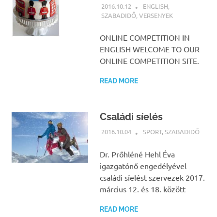
2016.10.12
NBEA
ENGLISH
,
SZABADIDŐ
,
VERSENYEK
ONLINE COMPETITION IN
ENGLISH WELCOME TO OUR
ONLINE COMPETITION SITE.
READ MORE
Családi síelés
2016.10.04
NBEA
SPORT
,
SZABADIDŐ
Dr. Prőhléné Hehl Éva
igazgatónő engedélyével
családi síelést szervezek 2017.
március 12. és 18. között
READ MORE