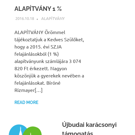
ALAPÍTVÁNY 1 %
2016.10.18
NBEA
ALAPÍTVÁNY
ALAPÍTVÁNY Örömmel
tájékoztatjuk a Kedves Szülőket,
hogy a 2015. évi SZJA
felajánlásokból (1 %)
alapítványunk számlájára 3 074
820 Ft érkezett. Nagyon
köszönjük a gyerekek nevében a
felajánlásokat. Bíróné
Rizmayer[…]
READ MORE
Újbudai karácsonyi
támogatás