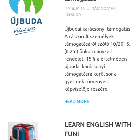
2016.10.16
NBEA
TÁMOGATÁS
,
ÚJBUDA
Újbudai karácsonyi támogatás
A rászorult személyek
támogatásáról szóló 10/2015.
(II.25.) önkormányzati
rendelet 15 §-a értelmében
újbudai karácsonyi
támogatásra kerül sor a
gyermek törvényes
képviselője részére
READ MORE
LEARN ENGLISH WITH
FUN!